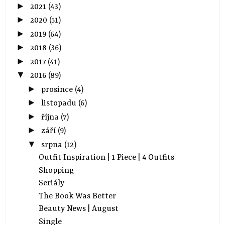
►
2021
(43)
►
2020
(51)
►
2019
(64)
►
2018
(36)
►
2017
(41)
▼
2016
(89)
►
prosince
(4)
►
listopadu
(6)
►
října
(7)
►
září
(9)
▼
srpna
(12)
Outfit Inspiration | 1 Piece | 4 Outfits
Shopping
Seriály
The Book Was Better
Beauty News | August
Single