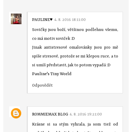
PAULINE♥
4. 8. 2016 18:11:00
Sovičky jsou boží, většinou podlehnu všemu,
co má motiv soviček :D
Jinak antistresové omalovánky jsou pro mě
spíše stresové, protože se mi klepou ruce, a to
si umíš představit, jak to potom vypadá :D
Pauline's Tiny World
Odpovědět
ROMMIEMAX BLOG
4. 8. 2016 19:21:00
Krásne si sa stým vyhrala, ja som tiež od