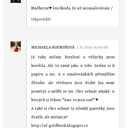
Nádherné♥ len škoda, že už neomalovávam :/
Odpovědět
MICHAELA KOFROŇOVÁ
2. 8. 2016 16:46:00
Já taky miluju kreslení a vždycky jsem
kreslila. Ale to samé jako u tebe. Sednu si k
papíru a nic. A o omalovánkách přemýšlím
dlouho, ale většinou jsou drahé (na moje
poměry) a nelíbí se mi. Chci sehnat nějaké, u
kterých si řeknu: "Ano, to jsou oni!" ♥
A také si chci sehnat ty silnější pastelky. Jsou
dražší, ale miluju je!
http://of-goldbook.blogspot.cz