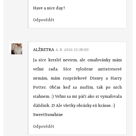
Have a nice day !
Odpovědět
ALŽBETKA
4. 8. 2016 15:38:00
Ja síce kresliť neviem, ale omaľovánky mám
veľmi rada. Síce vyložene antistresové
nemám, mám rozprávkové Disney a Harry
Potter. Občas keď sa nudím, tak po nich
siahnem. :) Veľmi sa mi páči ako si vymaľovala
dáždnik. :D Ale všetky obrázky sú krásne. :)
SweetSunshine
Odpovědět