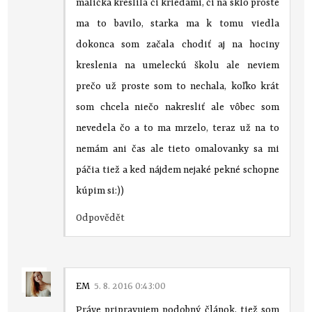
malička kreslila či kriedami, či na sklo proste
ma to bavilo, starka ma k tomu viedla
dokonca som začala chodiť aj na hociny
kreslenia na umeleckú školu ale neviem
prečo už proste som to nechala, koľko krát
som chcela niečo nakresliť ale vôbec som
nevedela čo a to ma mrzelo, teraz už na to
nemám ani čas ale tieto omalovanky sa mi
páčia tiež a ked nájdem nejaké pekné schopne
kúpim si:))
Odpovědět
EM
5. 8. 2016 0:43:00
Práve pripravujem podobný článok, tiež som