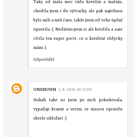
Taky od mala moc ráda kreslím a maluju,
chodila jsem i do výtvarky, ale pak najednou
bylo míň a míň času, takže jsem od toho úplně
opustila :(. Nedávno jsem si ale kreslila a zase
cítila ten super pocit, co u kreslení vždycky
mám :).
Odpovědět
UNKNOWN
2. 8. 2016 19:37:00
Hahah take uz jsem po nich pokukovala,
vypadaji krasne a verim, ze muzou opravdu
skvele uklidnit :)