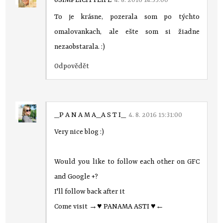
0SIMPLICITYLIFE
4. 8. 2016 14:55:00
To je krásne, pozerala som po týchto
omalovankach, ale ešte som si žiadne
nezaobstarala. :)
Odpovědět
_P A N A M A_A S T I_
4. 8. 2016 15:31:00
Very nice blog :)
Would you like to follow each other on GFC
and Google +?
I'll follow back after it
Come visit →
♥
PANAMA ASTI
♥
←