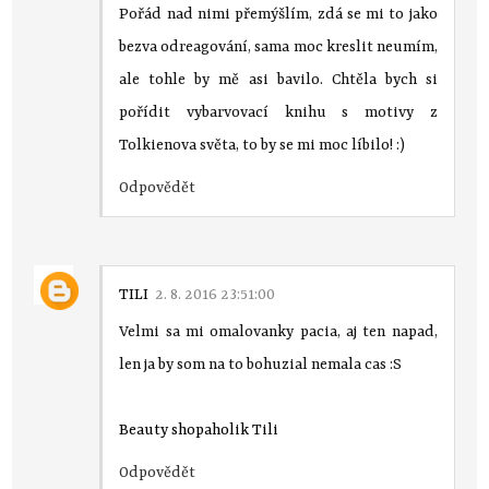
Pořád nad nimi přemýšlím, zdá se mi to jako
bezva odreagování, sama moc kreslit neumím,
ale tohle by mě asi bavilo. Chtěla bych si
pořídit vybarvovací knihu s motivy z
Tolkienova světa, to by se mi moc líbilo! :)
Odpovědět
TILI
2. 8. 2016 23:51:00
Velmi sa mi omalovanky pacia, aj ten napad,
len ja by som na to bohuzial nemala cas :S
Beauty shopaholik Tili
Odpovědět