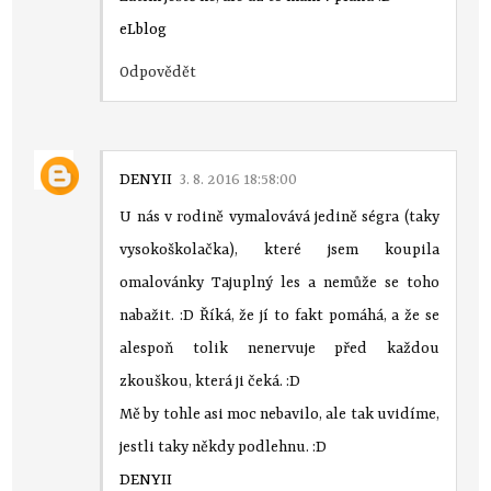
eLblog
Odpovědět
DENYII
3. 8. 2016 18:58:00
U nás v rodině vymalovává jedině ségra (taky
vysokoškolačka), které jsem koupila
omalovánky Tajuplný les a nemůže se toho
nabažit. :D Říká, že jí to fakt pomáhá, a že se
alespoň tolik nenervuje před každou
zkouškou, která ji čeká. :D
Mě by tohle asi moc nebavilo, ale tak uvidíme,
jestli taky někdy podlehnu. :D
DENYII