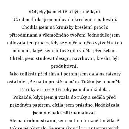
Vždycky jsem chtěla být umělkyní.
Už od malinka jsem milovala kreslení a malování.
Chodila jsem na kroužky kreslení, prací s
přírodninami a všemožného tvoření. Jednoduše jsem
milovala ten proces, kdy se z ničeho něco vytvoří a ten
moment, když jsem hotové dílo viděla před sebou.
Chtěla jsem studovat design, navrhovat, kreslit, být
produktivní..
Jako tolikrát před tím a i potom jsem dala na názory
ostatních, že na to prostě nemám. Tužku jsem neměla
tři roky v ruce. A tři roky jsou dlouhá doba.
Pokaždé, když jsem ji vzala do ruky a seděla před
prázdným papírem, cítila jsem prázdno. Nedokázala
jsem nic nakreslit/namalovat.
Ale na druhou stranu jsem po tom hrozně toužila. A
tak se nějak stalo, že jsem skončila u antistresových