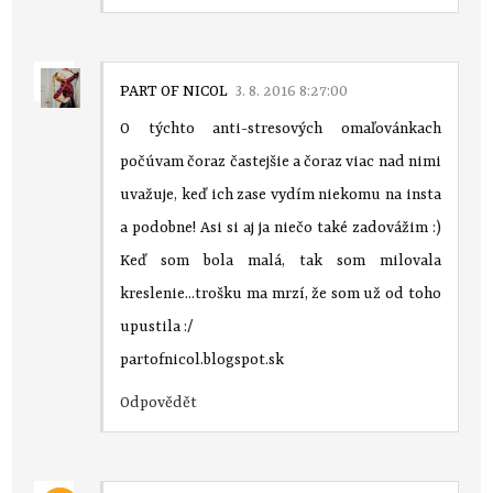
PART OF NICOL
3. 8. 2016 8:27:00
O týchto anti-stresových omaľovánkach
počúvam čoraz častejšie a čoraz viac nad nimi
uvažuje, keď ich zase vydím niekomu na insta
a podobne! Asi si aj ja niečo také zadovážim :)
Keď som bola malá, tak som milovala
kreslenie...trošku ma mrzí, že som už od toho
upustila :/
partofnicol.blogspot.sk
Odpovědět