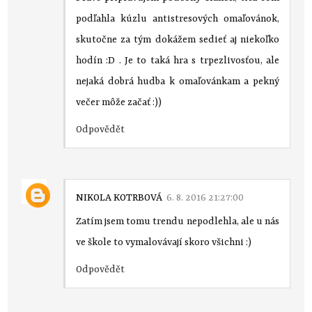
podľahla kúzlu antistresových omaľovánok,
skutočne za tým dokážem sedieť aj niekoľko
hodín :D . Je to taká hra s trpezlivosťou, ale
nejaká dobrá hudba k omaľovánkam a pekný
večer môže začať :))
Odpovědět
NIKOLA KOTRBOVÁ
6. 8. 2016 21:27:00
Zatím jsem tomu trendu nepodlehla, ale u nás
ve škole to vymalovávají skoro všichni :)
Odpovědět