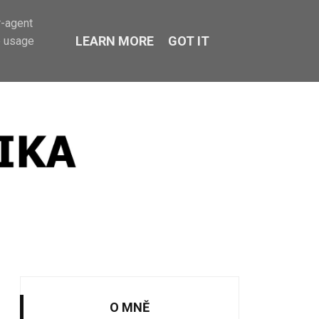
r-agent
LEARN MORE
GOT IT
e usage
O MNĚ