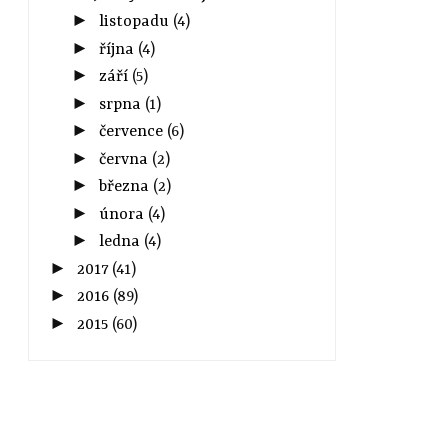
►
listopadu
(4)
►
října
(4)
►
září
(5)
►
srpna
(1)
►
července
(6)
►
června
(2)
►
března
(2)
►
února
(4)
►
ledna
(4)
►
2017
(41)
►
2016
(89)
►
2015
(60)