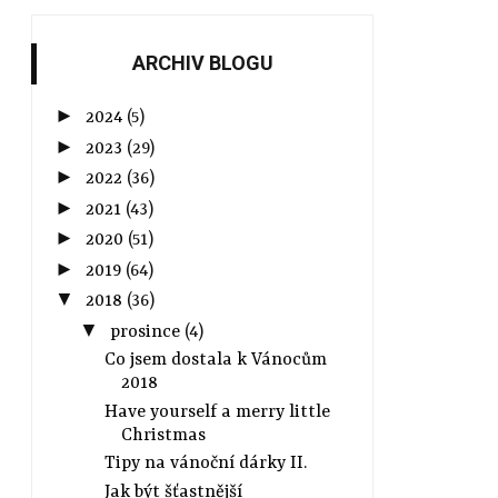
ARCHIV BLOGU
►
2024
(5)
►
2023
(29)
►
2022
(36)
►
2021
(43)
►
2020
(51)
►
2019
(64)
▼
2018
(36)
▼
prosince
(4)
Co jsem dostala k Vánocům
2018
Have yourself a merry little
Christmas
Tipy na vánoční dárky II.
Jak být šťastnější