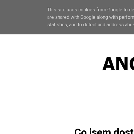
F
This site uses cookies from Google to del
are shared with Google along with perfor
statistics, and to detect and address abu
Co jsem dos