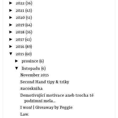
►
2022
(36)
►
2021
(43)
►
2020
(51)
►
2019
(64)
►
2018
(36)
►
2017
(41)
►
2016
(89)
▼
2015
(60)
►
prosince
(6)
▼
listopadu
(6)
November 2015
Second Hand tipy & triky
#acoskniha
Demotivující motivace aneb trocha té
podzimní mela...
I won! | Giveaway by Peggie
Law.