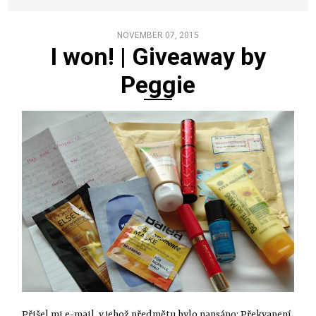
NOVEMBER 07, 2015
I won! | Giveaway by
Peggie
Přišel mi e-mail, v jehož předmětu bylo napsáno: Překvapení.