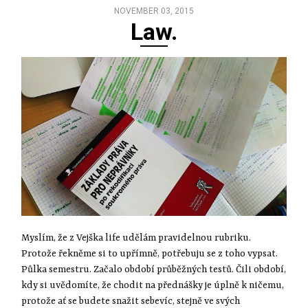
NOVEMBER 03, 2015
Law.
Myslím, že z Vejška life udělám pravidelnou rubriku.
Protože řekněme si to upřímně, potřebuju se z toho vypsat.
Půlka semestru. Začalo období průběžných testů. Čili období,
kdy si uvědomíte, že chodit na přednášky je úplně k ničemu,
protože ať se budete snažit sebevíc, stejně ve svých