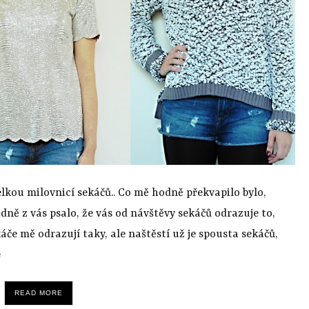
velkou milovnicí sekáčů.. Co mě hodně překvapilo bylo,
odně z vás psalo, že vás od návštěvy sekáčů odrazuje to,
áče mě odrazují taky, ale naštěstí už je spousta sekáčů,
é
READ MORE