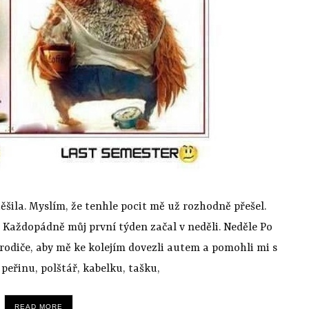
těšila. Myslím, že tenhle pocit mě už rozhodně přešel.
. Každopádně můj první týden začal v neděli. Neděle Po
odiče, aby mě ke kolejím dovezli autem a pomohli mi s
peřinu, polštář, kabelku, tašku,
READ MORE