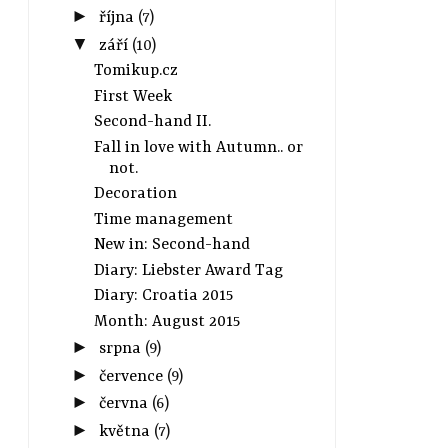
►
října
(7)
▼
září
(10)
Tomikup.cz
First Week
Second-hand II.
Fall in love with Autumn.. or
not.
Decoration
Time management
New in: Second-hand
Diary: Liebster Award Tag
Diary: Croatia 2015
Month: August 2015
►
srpna
(9)
►
července
(9)
►
června
(6)
►
května
(7)