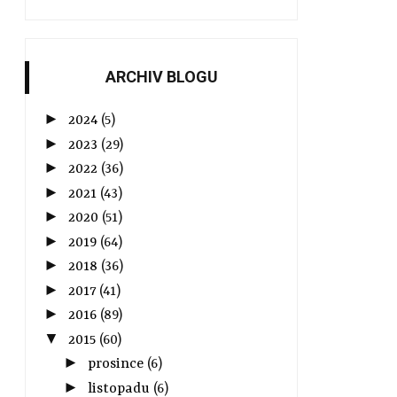
ARCHIV BLOGU
►
2024
(5)
►
2023
(29)
►
2022
(36)
►
2021
(43)
►
2020
(51)
►
2019
(64)
►
2018
(36)
►
2017
(41)
►
2016
(89)
▼
2015
(60)
►
prosince
(6)
►
listopadu
(6)