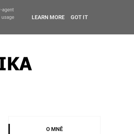
r-agent
LEARN MORE
GOT IT
e usage
O MNĚ