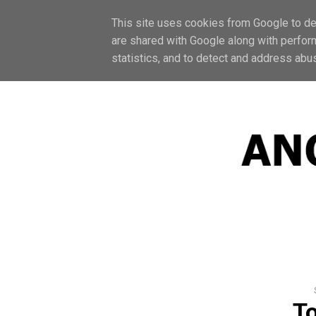
F
This site uses cookies from Google to del
are shared with Google along with perfor
statistics, and to detect and address abu
T