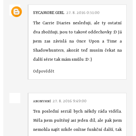
SYCAMORE GIRL
27. 8. 2016 0:51:00
The Carrie Diaries nesleduji, ale ty ostatní
dva zbožňuji, jsou to takové oddechovky :D Já
jsem zas závislá na Once Upon a Time a
Shadowhunters, akorát teď musím čekat na
další série tak mám smůlu :D :)
Odpovědět
27. 8. 2016 9:49:00
ANONYMNÍ
Ten poslední seriál bych někdy ráda viděla.
Měla jsem puštěný asi jeden díl, ale pak jsem
nemohla najít nikde online funkční další, tak