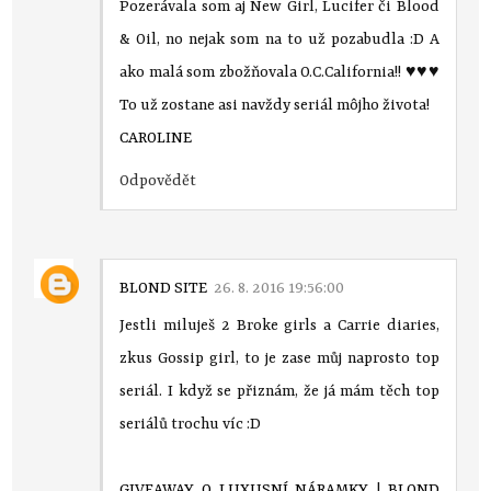
Pozerávala som aj New Girl, Lucifer či Blood
& Oil, no nejak som na to už pozabudla :D A
ako malá som zbožňovala O.C.California!! ♥♥♥
To už zostane asi navždy seriál môjho života!
CAROLINE
Odpovědět
BLOND SITE
26. 8. 2016 19:56:00
Jestli miluješ 2 Broke girls a Carrie diaries,
zkus Gossip girl, to je zase můj naprosto top
seriál. I když se přiznám, že já mám těch top
seriálů trochu víc :D
GIVEAWAY O LUXUSNÍ NÁRAMKY
|
BLOND