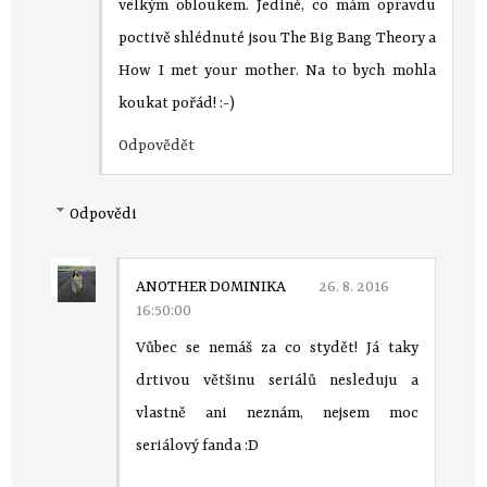
velkým obloukem. Jediné, co mám opravdu
poctivě shlédnuté jsou The Big Bang Theory a
How I met your mother. Na to bych mohla
koukat pořád! :-)
Odpovědět
Odpovědi
ANOTHER DOMINIKA
26. 8. 2016
16:50:00
Vůbec se nemáš za co stydět! Já taky
drtivou většinu seriálů nesleduju a
vlastně ani neznám, nejsem moc
seriálový fanda :D