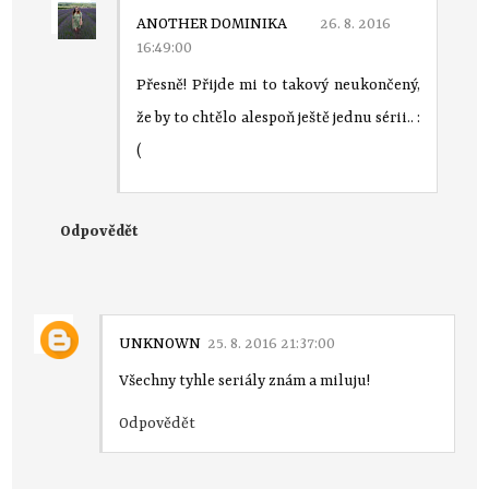
ANOTHER DOMINIKA
26. 8. 2016
16:49:00
Přesně! Přijde mi to takový neukončený,
že by to chtělo alespoň ještě jednu sérii.. :
(
Odpovědět
UNKNOWN
25. 8. 2016 21:37:00
Všechny tyhle seriály znám a miluju!
Odpovědět