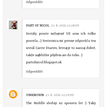
Odpovědět
PART OF NICOL
25. 8. 2016 21:28:00
Seriály proste milujem! Už som ich toľko
pozrela...:) Sesternica mi presne odporúča ten
seriál Carrie Diaries, ževraj je to naozaj dobré,
takže najbližšie pôjdem asi do toho. :)
partofnicol.blogspot.sk
Odpovědět
UNKNOWN
25. 8. 2016 21:29:00
The Middle sleduji uz spoustu let :) Taky