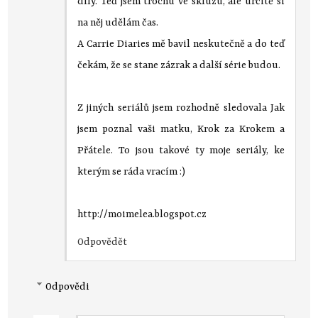
díly. Teď jsem trochu ve skluzu, ale určitě si
na něj udělám čas.
A Carrie Diaries mě bavil neskutečně a do teď
čekám, že se stane zázrak a další série budou.
Z jiných seriálů jsem rozhodně sledovala Jak
jsem poznal vaši matku, Krok za Krokem a
Přátele. To jsou takové ty moje seriály, ke
kterým se ráda vracím :)
http://moimelea.blogspot.cz
Odpovědět
Odpovědi