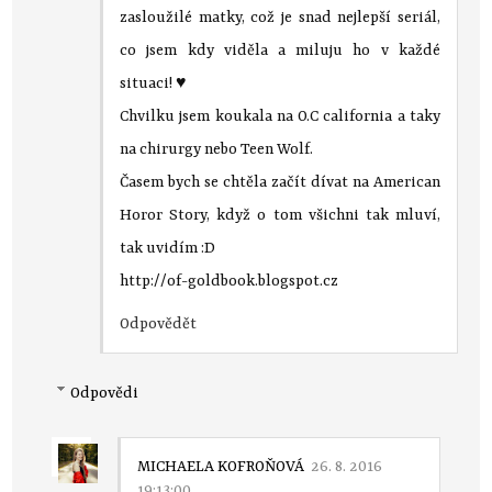
zasloužilé matky, což je snad nejlepší seriál,
co jsem kdy viděla a miluju ho v každé
situaci! ♥
Chvilku jsem koukala na O.C california a taky
na chirurgy nebo Teen Wolf.
Časem bych se chtěla začít dívat na American
Horor Story, když o tom všichni tak mluví,
tak uvidím :D
http://of-goldbook.blogspot.cz
Odpovědět
Odpovědi
MICHAELA KOFROŇOVÁ
26. 8. 2016
19:13:00