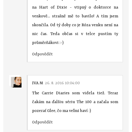
na Hart of Dixie - vtipný o doktorce na
venkově... strašně mě to bavilo! A tím jsem
skončila. Od tý doby co je Róza venku není na
nic čas. Teda občas si v telce pustím ty
průměrňákovi :-)
Odpovědět
IVA M
26. 8. 2016 10:04:00
The Carrie Diaries som videla tiež. Teraz
čakám na ďalšiu sériu The 100 a začala som
pozerať Glee, čo ma veľmi baví :)
Odpovědět