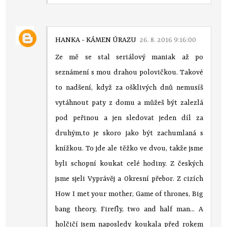
HANKA - KÁMEN ÚRAZU
26. 8. 2016 9:16:00
Ze mě se stal seriálový maniak až po
seznámení s mou drahou polovičkou. Takové
to nadšení, když za ošklivých dnů nemusíš
vytáhnout paty z domu a můžeš být zalezlá
pod peřinou a jen sledovat jeden díl za
druhým,to je skoro jako být zachumlaná s
knížkou. To jde ale těžko ve dvou, takže jsme
byli schopní koukat celé hodiny. Z českých
jsme sjeli Vyprávěj a Okresní přebor. Z cizích
How I met your mother, Game of thrones, Big
bang theory, Firefly, two and half man... A
holčičí jsem naposledy koukala před rokem