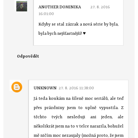
ANOTHER DOMINIKA
27. 8. 2016
16:01:00
Kdyby se stal zázrak a nová série by byla,
byla bych nejšťastnější! ♥
Odpovědět
UNKNOWN
27. 8. 2016 11:38:00
Já teda koukám na šíleně moc seriálů, ale teď
přes prázdniny jsem to uplně vypustila. Z
těchto tvých nesleduji ani jeden, ale
několikrát jsem na to v telce narazila, bohužel
mě ničím moc nezaujaly (možná proto, že jsem