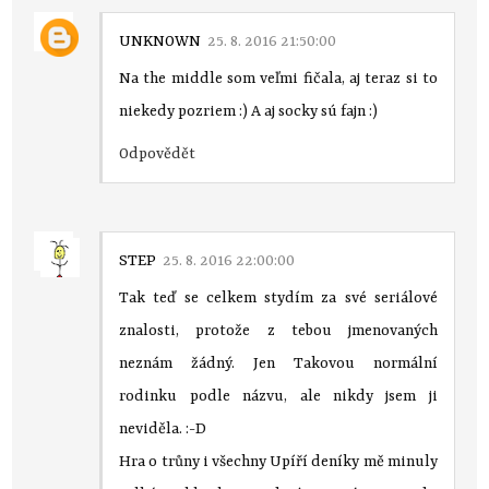
UNKNOWN
25. 8. 2016 21:50:00
Na the middle som veľmi fičala, aj teraz si to
niekedy pozriem :) A aj socky sú fajn :)
Odpovědět
STEP
25. 8. 2016 22:00:00
Tak teď se celkem stydím za své seriálové
znalosti, protože z tebou jmenovaných
neznám žádný. Jen Takovou normální
rodinku podle názvu, ale nikdy jsem ji
neviděla. :-D
Hra o trůny i všechny Upíří deníky mě minuly