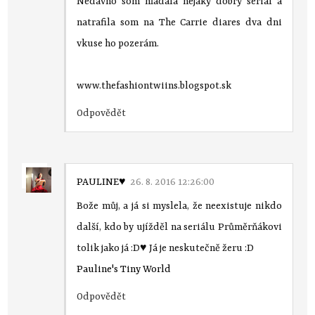
Nedávno som hľadala nejaký dobrý seriál a
natrafila som na The Carrie diares dva dni
vkuse ho pozerám.
www.thefashiontwiins.blogspot.sk
Odpovědět
PAULINE♥
26. 8. 2016 12:26:00
Bože můj, a já si myslela, že neexistuje nikdo
další, kdo by ujížděl na seriálu Průměrňákovi
tolik jako já :D♥ Já je neskutečně žeru :D
Pauline's Tiny World
Odpovědět