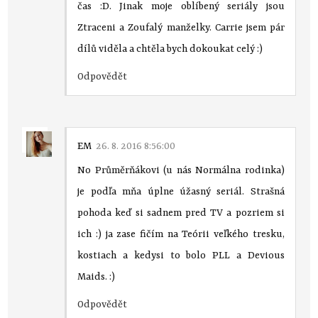
čas :D. Jinak moje oblíbený seriály jsou
Ztraceni a Zoufalý manželky. Carrie jsem pár
dílů viděla a chtěla bych dokoukat celý :)
Odpovědět
EM
26. 8. 2016 8:56:00
No Průměrňákovi (u nás Normálna rodinka)
je podľa mňa úplne úžasný seriál. Strašná
pohoda keď si sadnem pred TV a pozriem si
ich :) ja zase fičím na Teórii veľkého tresku,
kostiach a kedysi to bolo PLL a Devious
Maids. :)
Odpovědět