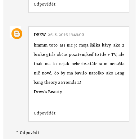
Odpovědět
DREW
26. 8. 2016 15:45:00
hmmm toto asi nie je moja šálka kávy, ako 2
broke girls občas pozriem,keď to ide v TV, ale
inak ma to nejak neberie..stále som nenašla
nič nové, čo by ma bavilo natoľko ako Bing
bang theory a Friends :D
Drew's Beauty
Odpovědět
Odpovědi