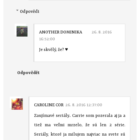
Odpovědi
ANOTHER DOMINIKA
26. 8. 2016
16:52:00
Je skvělý, že? ♥
Odpovědět
CAROLINE COR
26. 8. 2016 12:37:00
Zaujímavé seriály.. Carrie som pozerala aj ja a
tiež ma veľmi mrzelo, že sú len 2 série.
Seriály, ktoré ja milujem najviac na svete sú