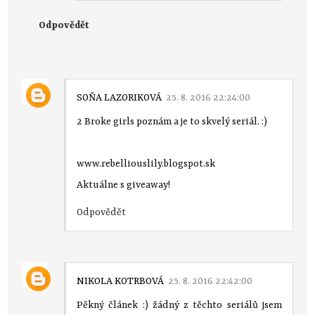
Odpovědět
SOŇA LAZORIKOVÁ
25. 8. 2016 22:24:00
2 Broke girls poznám a je to skvelý seriál. :)
www.rebelliouslily.blogspot.sk
Aktuálne s giveaway!
Odpovědět
NIKOLA KOTRBOVÁ
25. 8. 2016 22:42:00
Pěkný článek :) žádný z těchto seriálů jsem