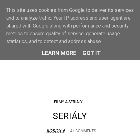
F
This site uses cookies from Google to deliver its services
MENU
and to analyze traffic. Your IP address and user-agent are
shared with Google along with performance and security
metrics to ensure quality of service, generate usage
statistics, and to detect and address abuse.
LEARN MORE
GOT IT
FILMY A SERIÁLY
SERIÁLY
8/25/2016
41 COMMENTS