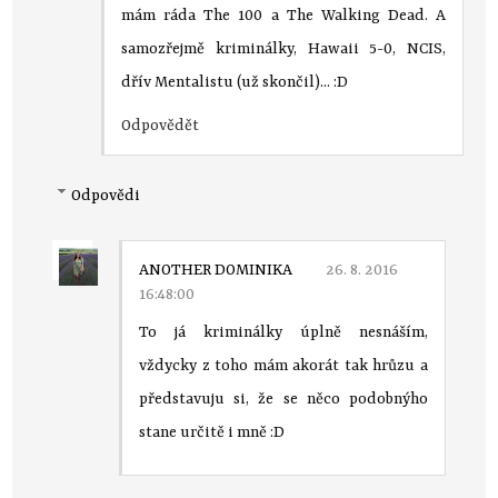
mám ráda The 100 a The Walking Dead. A
samozřejmě kriminálky, Hawaii 5-0, NCIS,
dřív Mentalistu (už skončil)... :D
Odpovědět
Odpovědi
ANOTHER DOMINIKA
26. 8. 2016
16:48:00
To já kriminálky úplně nesnáším,
vždycky z toho mám akorát tak hrůzu a
představuju si, že se něco podobnýho
stane určitě i mně :D