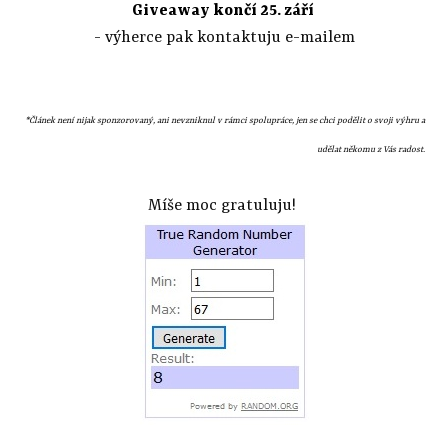
Giveaway končí 25. září
- výherce pak kontaktuju e-mailem
*Článek není nijak sponzorovaný, ani nevzniknul v rámci spolupráce, jen se chci podělit o svoji výhru a
udělat někomu z Vás radost.
Míše moc gratuluju!