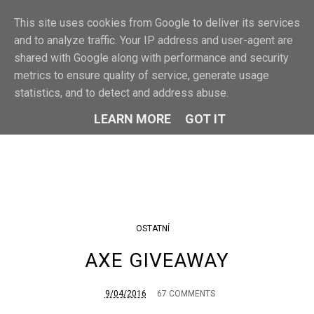
F
This site uses cookies from Google to deliver its services
MENU
and to analyze traffic. Your IP address and user-agent are
shared with Google along with performance and security
metrics to ensure quality of service, generate usage
statistics, and to detect and address abuse.
LEARN MORE
GOT IT
OSTATNÍ
AXE GIVEAWAY
9/04/2016
67 COMMENTS