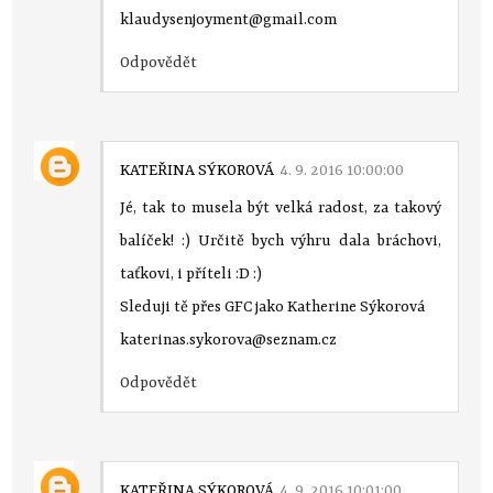
klaudysenjoyment@gmail.com
Odpovědět
KATEŘINA SÝKOROVÁ
4. 9. 2016 10:00:00
Jé, tak to musela být velká radost, za takový
balíček! :) Určitě bych výhru dala bráchovi,
taťkovi, i příteli :D :)
Sleduji tě přes GFC jako Katherine Sýkorová
katerinas.sykorova@seznam.cz
Odpovědět
KATEŘINA SÝKOROVÁ
4. 9. 2016 10:01:00