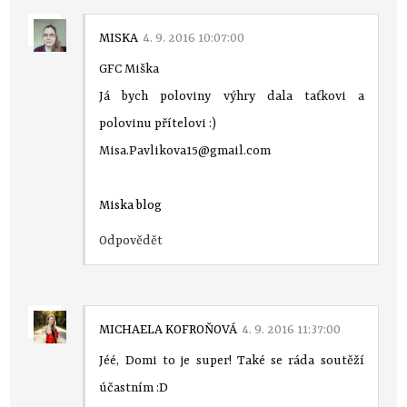
MISKA
4. 9. 2016 10:07:00
GFC Miška
Já bych poloviny výhry dala taťkovi a
polovinu přítelovi :)
Misa.Pavlikova15@gmail.com
Miska blog
Odpovědět
MICHAELA KOFROŇOVÁ
4. 9. 2016 11:37:00
Jéé, Domi to je super! Také se ráda soutěží
účastním :D