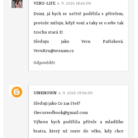
VERU-LIFE
4. 9. 2016 18:46:00
Domi, já bych se určitě podělila s přítelem,
protože miluju, když voní a taky se o sebe tak
trochu stará :D
Sleduju jako Veru Pařízková,
VeruKru@seznam.cz
Odpovědět
UNKNOWN
4. 9. 2016 19:04:00
Sleduji jako Co zas čteš?
thecursedbook@gmail.com
Výhrou bych podělila přítele a mladšího
bratra, který už roste do věku, kdy chce