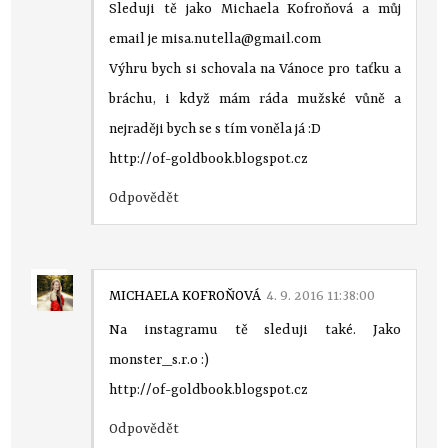
Sleduji tě jako Michaela Kofroňová a můj
email je misa.nutella@gmail.com
Výhru bych si schovala na Vánoce pro taťku a
bráchu, i když mám ráda mužské vůně a
nejraději bych se s tím voněla já :D
http://of-goldbook.blogspot.cz
Odpovědět
MICHAELA KOFROŇOVÁ
4. 9. 2016 11:38:00
Na instagramu tě sleduji také. Jako
monster_s.r.o :)
http://of-goldbook.blogspot.cz
Odpovědět