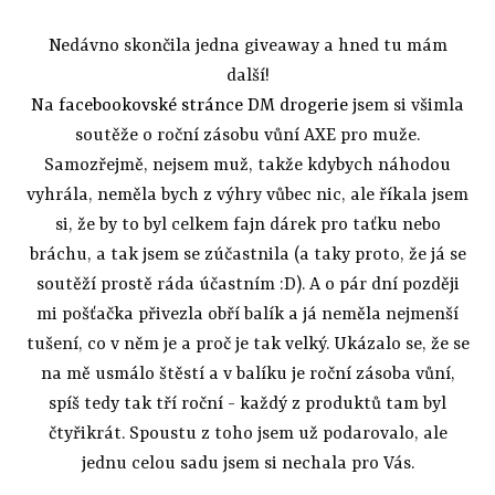
Nedávno skončila jedna giveaway a hned tu mám
další!
Na
facebookovské stránce DM drogerie
jsem si všimla
soutěže o roční zásobu vůní AXE pro muže.
Samozřejmě, nejsem muž, takže kdybych náhodou
vyhrála, neměla bych z výhry vůbec nic, ale říkala jsem
si, že by to byl celkem fajn dárek pro taťku nebo
bráchu, a tak jsem se zúčastnila (a taky proto, že já se
soutěží prostě ráda účastním :D). A o pár dní později
mi pošťačka přivezla obří balík a já neměla nejmenší
tušení, co v něm je a proč je tak velký. Ukázalo se, že se
na mě usmálo štěstí a v balíku je roční zásoba vůní,
spíš tedy tak tří roční - každý z produktů tam byl
čtyřikrát. Spoustu z toho jsem už podarovalo, ale
jednu celou sadu jsem si nechala pro Vás.