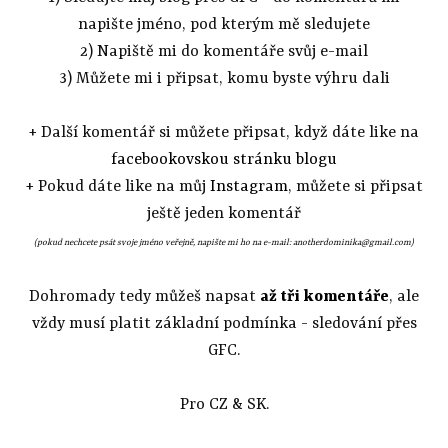
napište jméno, pod kterým mě sledujete
2) Napiště mi do komentáře svůj e-mail
3) Můžete mi i připsat, komu byste výhru dali
+ Další komentář si můžete připsat, když dáte like na
facebookovskou stránku blogu
+ Pokud dáte like na můj
Instagram
, můžete si připsat
ještě jeden komentář
(pokud nechcete psát svoje jméno veřejně, napište mi ho na e-mail: anotherdominika@gmail.com)
Dohromady tedy můžeš napsat
až tři komentáře
, ale
vždy musí platit základní podmínka - sledování přes
GFC.
Pro CZ
& SK.