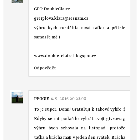
GFC: DoubleClaire
greiplova.klara@seznam.cz
výhru bych rozdělila mezi taťku a přítele
samozřejmě;)
www.double-claire.blogspot.cz
Odpovědět
PEGGIE
4. 9. 2016 20:23:00
To je super, Domi! Gratuluji k takové vyhře :)
Kdyby se mi podařilo vyhrát tvoji giveaway,
výhru bych schovala na listopad, protože
taťka a brácha mají v jeden den svátek. Brácha