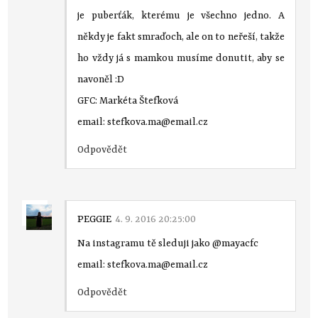
je puberťák, kterému je všechno jedno. A
někdy je fakt smraďoch, ale on to neřeší, takže
ho vždy já s mamkou musíme donutit, aby se
navoněl :D
GFC: Markéta Štefková
email: stefkova.ma@email.cz
Odpovědět
PEGGIE
4. 9. 2016 20:25:00
Na instagramu tě sleduji jako @mayacfc
email: stefkova.ma@email.cz
Odpovědět