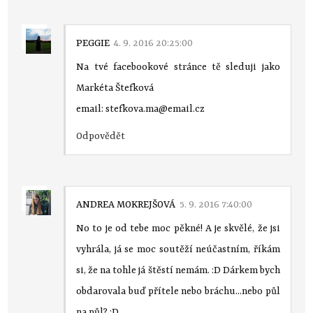
PEGGIE
4. 9. 2016 20:25:00
Na tvé facebookové stránce tě sleduji jako
Markéta Štefková
email: stefkova.ma@email.cz
Odpovědět
ANDREA MOKREJŠOVÁ
5. 9. 2016 7:40:00
No to je od tebe moc pěkné! A je skvělé, že jsi
vyhrála, já se moc soutěží neúčastním, říkám
si, že na tohle já štěstí nemám. :D Dárkem bych
obdarovala buď přítele nebo bráchu...nebo půl
na půl? :D