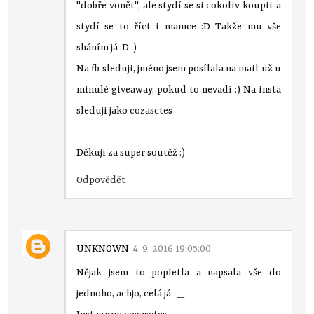
"dobře vonět", ale stydí se si cokoliv koupit a
stydí se to říct i mamce :D Takže mu vše
sháním já :D :)
Na fb sleduji, jméno jsem posílala na mail už u
minulé giveaway, pokud to nevadí :) Na insta
sleduji jako cozasctes
Děkuji za super soutěž :)
Odpovědět
UNKNOWN
4. 9. 2016 19:05:00
Nějak jsem to popletla a napsala vše do
jednoho, achjo, celá já -_-