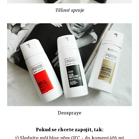
Tělové spreje
Deospraye
Pokud se chcete zapojit, tak:
1) Sledujte můj blog přes GFC - do komentářů mi