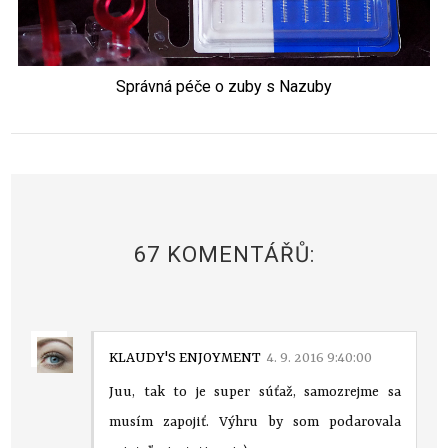
Správná péče o zuby s Nazuby
67 KOMENTÁŘŮ:
KLAUDY'S ENJOYMENT
4. 9. 2016 9:40:00
Juu, tak to je super súťaž, samozrejme sa
musím zapojiť. Výhru by som podarovala