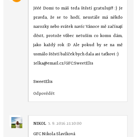
Jééé Domi to máš teda štěstí gratuluji!! :) Je
pravda, že se to hodí, neustále má někdo
narozky nebo svátek navíc Vánoce mě začínají
děsit, protože vůbec netuším co komu dám,
jako každý rok :D Ale pokud by se na mě
usmálo štěstí balíček bych dala asi taťkovi :)
1elka@email.cz/GFC:SweetElis
SweetElis
Odpovědět
NIKOL
5. 9. 2016 21:10:00
GFC Nikola Slavíková