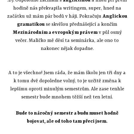
:D). Odpoledne začínám s
angličtinou
a hned při první
hodině nás překvapila writingem, super, hned na
začátku už mám pár bodů v háji. Pokračuju
Anglickou
gramatikou
se skvělou přednášející a končím
Mezinárodním a evropským právem
v půl osmý
večer. Maličko mě děsí ta seminárka, ale ono to
nakonec nějak dopadne.
A to je všechno! Jsem ráda, že mám školu jen tři dny a
k tomu dvě dopoledne volný, to je určitě změna k
lepšímu oproti minulým semestrům. Ale zase tenhle
semestr bude mnohem těžší než ten letní.
Bude to náročný semestr a budu muset hodně
bojovat, ale od toho tam přeci jsem.