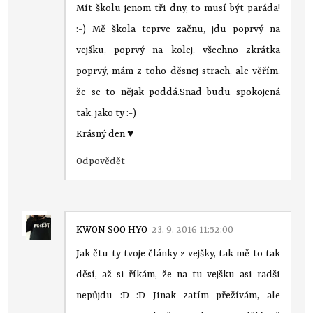
Mít školu jenom tři dny, to musí být paráda!
:-) Mě škola teprve začnu, jdu poprvý na
vejšku, poprvý na kolej, všechno zkrátka
poprvý, mám z toho děsnej strach, ale věřím,
že se to nějak poddá.Snad budu spokojená
tak, jako ty :-)
Krásný den ♥
Odpovědět
KWON SOO HYO
23. 9. 2016 11:52:00
Jak čtu ty tvoje články z vejšky, tak mě to tak
děsí, až si říkám, že na tu vejšku asi radši
nepůjdu :D :D Jinak zatím přežívám, ale