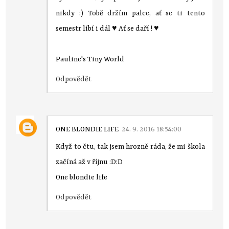
nikdy :) Tobě držím palce, ať se ti tento
semestr líbí i dál ♥ Ať se daří ! ♥
Pauline's Tiny World
Odpovědět
ONE BLONDIE LIFE
24. 9. 2016 18:54:00
Když to čtu, tak jsem hrozně ráda, že mi škola
začíná až v říjnu :D:D
One blondie life
Odpovědět