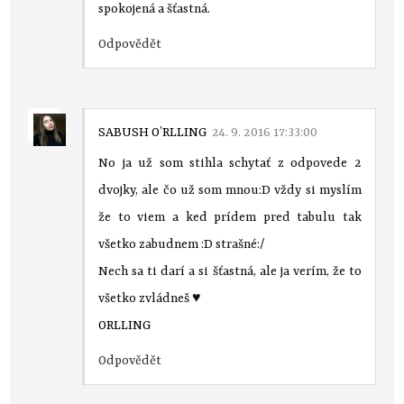
spokojená a šťastná.
Odpovědět
SABUSH O’RLLING
24. 9. 2016 17:33:00
No ja už som stihla schytať z odpovede 2
dvojky, ale čo už som mnou:D vždy si myslím
že to viem a ked prídem pred tabulu tak
všetko zabudnem :D strašné:/
Nech sa ti darí a si šťastná, ale ja verím, že to
všetko zvládneš ♥
ORLLING
Odpovědět