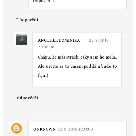
Odpovědět
Odpovědi
ANOTHER DOMINIKA
23. 9. 2016
20:00:00
Chápu, že máš strach, taky jsem ho měla..
Ale určitě se to časem poddá a bude to
fajn :)
Odpovědět
UNKNOWN
23. 9. 2016 11:33:00