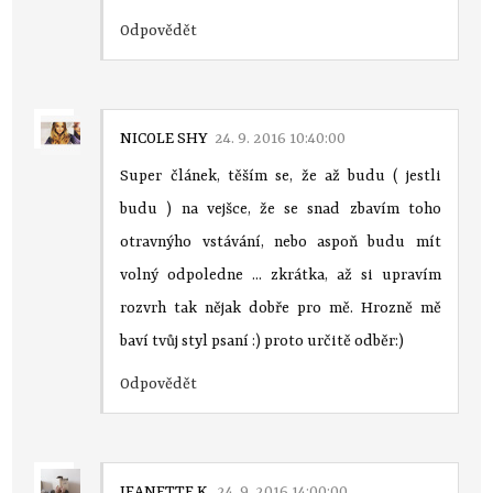
Odpovědět
NICOLE SHY
24. 9. 2016 10:40:00
Super článek, těším se, že až budu ( jestli
budu ) na vejšce, že se snad zbavím toho
otravnýho vstávání, nebo aspoň budu mít
volný odpoledne ... zkrátka, až si upravím
rozvrh tak nějak dobře pro mě. Hrozně mě
baví tvůj styl psaní :) proto určitě odběr:)
Odpovědět
JEANETTE K.
24. 9. 2016 14:00:00