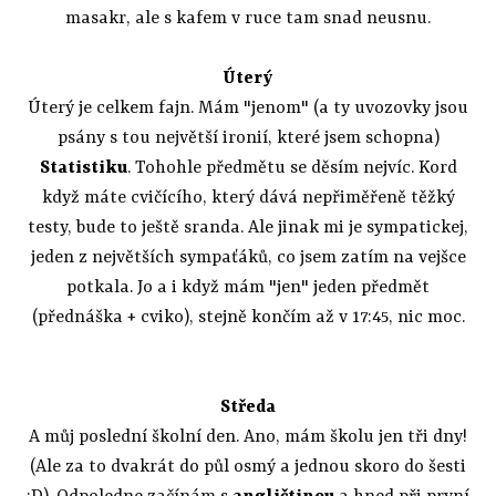
masakr, ale s kafem v ruce tam snad neusnu.
Úterý
Úterý je celkem fajn. Mám "jenom" (a ty uvozovky jsou
psány s tou největší ironií, které jsem schopna)
Statistiku
. Tohohle předmětu se děsím nejvíc. Kord
když máte cvičícího, který dává nepřiměřeně těžký
testy, bude to ještě sranda. Ale jinak mi je sympatickej,
jeden z největších sympaťáků, co jsem zatím na vejšce
potkala. Jo a i když mám "jen" jeden předmět
(přednáška + cviko), stejně končím až v 17:45, nic moc.
Středa
A můj poslední školní den. Ano, mám školu jen tři dny!
(Ale za to dvakrát do půl osmý a jednou skoro do šesti