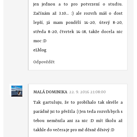
jen jednou a to pro potvrzení o studiu.
Začínám až 3.10... :) ale rozvrh máš o dost
lepší, já mam pondělí 14-20, úterý 8-20,
středa 8-20, čtvrtek 14-18, takže docela nic
moc :D
eLblog
Odpovědět
MALÁ DOMINIKA
22. 9. 2016 21:08:00
Tak gartuluju, že to probíhalo tak skvěle a
parádně jsi to přežila :) Jen teda rozvrh bych s
tebou neměnila ani za nic :D mít školu až
takhle do večera je pro mě děsně děsivý :D