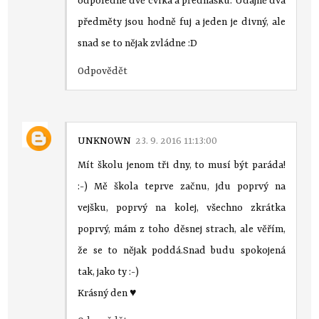
odpoledne dvě cvika a přednášku. Údajně dva
předměty jsou hodně fuj a jeden je divný, ale
snad se to nějak zvládne :D
Odpovědět
UNKNOWN
23. 9. 2016 11:13:00
Mít školu jenom tři dny, to musí být paráda!
:-) Mě škola teprve začnu, jdu poprvý na
vejšku, poprvý na kolej, všechno zkrátka
poprvý, mám z toho děsnej strach, ale věřím,
že se to nějak poddá.Snad budu spokojená
tak, jako ty :-)
Krásný den ♥