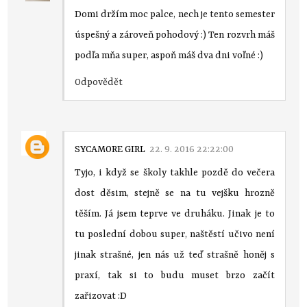
Domi držím moc palce, nech je tento semester
úspešný a zároveň pohodový :) Ten rozvrh máš
podľa mňa super, aspoň máš dva dni voľné :)
Odpovědět
SYCAMORE GIRL
22. 9. 2016 22:22:00
Tyjo, i když se školy takhle pozdě do večera
dost děsim, stejně se na tu vejšku hrozně
těším. Já jsem teprve ve druháku. Jinak je to
tu poslední dobou super, naštěstí učivo není
jinak strašné, jen nás už teď strašně honěj s
praxí, tak si to budu muset brzo začít
zařizovat :D