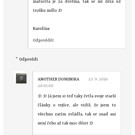
maturita je za dveřma, tak se mi dělá už
trošku mdlo :D
Karolína
Odpovědět
Odpovědi
ANOTHER DOMINIKA
23. 9. 2016
20:01:00
:D :D Já jsem si teď taky četla svoje starší
články o vejšce, ale vidíš, že jsem to
všechno zatím zvládla, tak se snad ani
není čeho až tak moc děsit :D