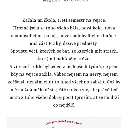
9/22/2016
45 COMMENTS
Začala mi škola, třetí semestr na vejšce.
Hrozně jsem se toho všeho bála, nová kolej, nová
spolubydlící na pokoji, nové spolubydlící na buňce,
jiná část Prahy, děsivé předměty..
Spoustu věcí, kterých se bát, ze kterých mít strach,
který mi naháněly hrůzu.
A víte co? Tohle byl jeden z nejlepších týdnů, co jsem
kdy na vejšce zažila. Vůbec nejsem na nervy, nejsem
zděšená, nemám chuť to hned všechno zabalit. Což by
mě možná mělo děsit ještě o něco víc, ale právě teď
mám z toho všeho dobrej pocit (prosím, ať se mi drží
co nejdýl!).