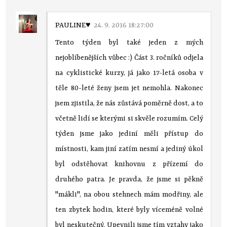
PAULINE♥
24. 9. 2016 18:27:00
Tento týden byl také jeden z mých
nejoblíbenějších vůbec :) Část 3. ročníků odjela
na cyklistické kurzy, já jako 17-letá osoba v
těle 80-leté ženy jsem jet nemohla. Nakonec
jsem zjistila, že nás zůstává poměrně dost, a to
včetně lidí se kterými si skvěle rozumím. Celý
týden jsme jako jediní měli přístup do
místnosti, kam jiní zatím nesmí a jediný úkol
byl odstěhovat knihovnu z přízemí do
druhého patra. Je pravda, že jsme si pěkně
''mákli'', na obou stehnech mám modřiny, ale
ten zbytek hodin, které byly víceméně volné
byl neskutečný. Upevnili jsme tím vztahy jako