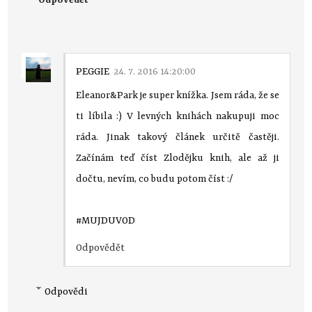
PEGGIE
24. 7. 2016 14:20:00
Eleanor&Park je super knížka. Jsem ráda, že se
ti líbila :) V levných knihách nakupuji moc
ráda. Jinak takový článek určitě častěji.
Začínám teď číst Zlodějku knih, ale až ji
dočtu, nevím, co budu potom číst :/
#MUJDUVOD
Odpovědět
Odpovědi