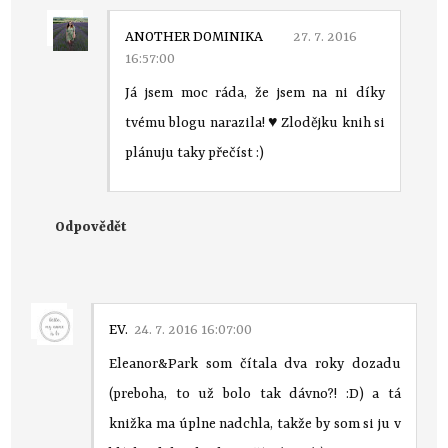
ANOTHER DOMINIKA
27. 7. 2016
16:57:00
Já jsem moc ráda, že jsem na ni díky
tvému blogu narazila! ♥ Zlodějku knih si
plánuju taky přečíst :)
Odpovědět
EV.
24. 7. 2016 16:07:00
Eleanor&Park som čítala dva roky dozadu
(preboha, to už bolo tak dávno?! :D) a tá
knižka ma úplne nadchla, takže by som si ju v