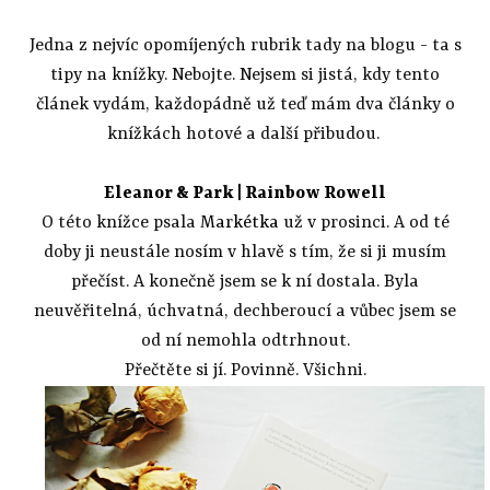
Jedna z nejvíc opomíjených rubrik tady na blogu - ta s
tipy na knížky. Nebojte. Nejsem si jistá, kdy tento
článek vydám, každopádně už teď mám dva články o
knížkách hotové a další přibudou.
Eleanor & Park
| Rainbow Rowell
O této knížce psala
Markétka
už v prosinci. A od té
doby ji neustále nosím v hlavě s tím, že si ji musím
přečíst. A konečně jsem se k ní dostala. Byla
neuvěřitelná, úchvatná, dechberoucí a vůbec jsem se
od ní nemohla odtrhnout.
Přečtěte si jí. Povinně. Všichni.