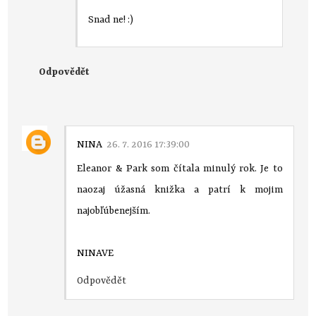
Snad ne! :)
Odpovědět
NINA
26. 7. 2016 17:39:00
Eleanor & Park som čítala minulý rok. Je to
naozaj úžasná knižka a patrí k mojim
najobľúbenejším.
NINAVE
Odpovědět