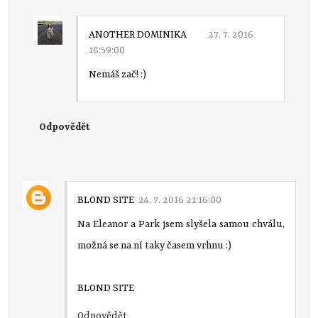
ANOTHER DOMINIKA
27. 7. 2016
16:59:00
Nemáš zač! :)
Odpovědět
BLOND SITE
24. 7. 2016 21:16:00
Na Eleanor a Park jsem slyšela samou chválu,
možná se na ní taky časem vrhnu :)
BLOND SITE
Odpovědět