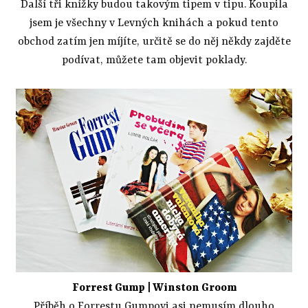
Další tři knížky budou takovým tipem v tipu. Koupila
jsem je všechny v Levných knihách a pokud tento
obchod zatím jen míjíte, určitě se do něj někdy zajděte
podívat, můžete tam objevit poklady.
Forrest Gump
| Winston Groom
Příběh o Forrestu Gumpovi asi nemusím dlouho