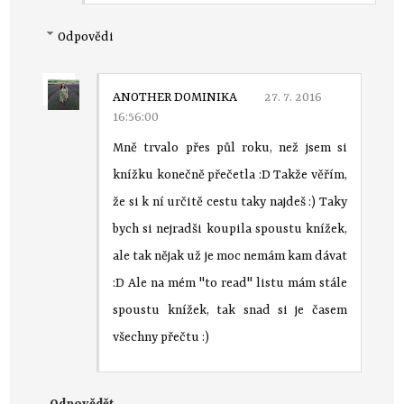
Odpovědi
ANOTHER DOMINIKA
27. 7. 2016
16:56:00
Mně trvalo přes půl roku, než jsem si
knížku konečně přečetla :D Takže věřím,
že si k ní určitě cestu taky najdeš :) Taky
bych si nejradši koupila spoustu knížek,
ale tak nějak už je moc nemám kam dávat
:D Ale na mém "to read" listu mám stále
spoustu knížek, tak snad si je časem
všechny přečtu :)
Odpovědět