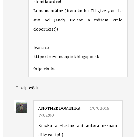
zlomila srdce!
Ja momentálne čítam knihu I'll give you the
sun od Jandy Nelson a môžem vrelo
doporučiť :))
Ivana xx
http://truwomanpink.blogspot.sk
Odpovědět
Odpovědi
ANOTHER DOMINIKA
27. 7. 2016
17:02:00
Knížku a vlastně ani autora neznám,
díky za tip! :)