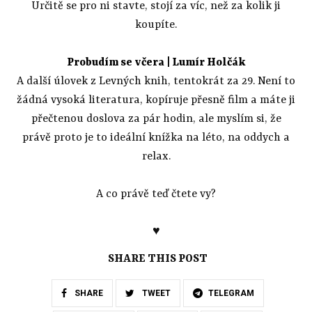
Určitě se pro ni stavte, stojí za víc, než za kolik ji
koupíte.
Probudím se včera
| Lumír Holčák
A další úlovek z Levných knih, tentokrát za 29. Není to
žádná vysoká literatura, kopíruje přesně film a máte ji
přečtenou doslova za pár hodin, ale myslím si, že
právě proto je to ideální knížka na léto, na oddych a
relax.
A co právě teď čtete vy?
♥
SHARE THIS POST
SHARE
TWEET
TELEGRAM