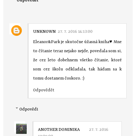
Odpovědět
UNKNOWN
27. 7. 2016 14:13:00
Eleanor&Park je skutočne úžasná kniha♥ Mne
to čítanie teraz nejako nejde, povedala som si,
že cez leto dobehnem všetko čítanie, ktoré
som cez školu odkladala, tak hádam sa k
tomu dostanem čoskoro. :)
Odpovědět
Odpovědi
ANOTHER DOMINIKA
27. 7. 2016