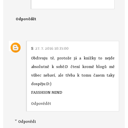
Odpovědět
S
27. 7. 2016 10:35:00
Obdivuju tě, protože já a knížky to nejde
absolutně k sobě:D čtení kromě blogů mě
vůbec nebaví, ale třeba k tomu časem taky
dospěju:D:)
FASSHION MIND
Odpovědět
Odpovědi