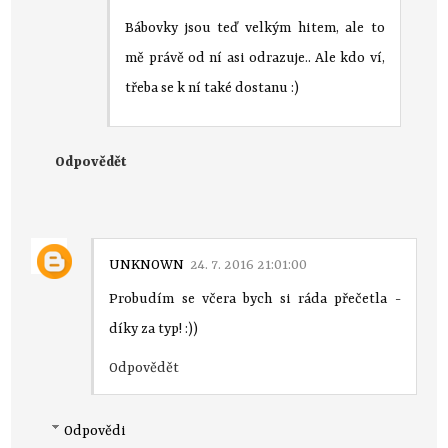
Bábovky jsou teď velkým hitem, ale to
mě právě od ní asi odrazuje.. Ale kdo ví,
třeba se k ní také dostanu :)
Odpovědět
UNKNOWN
24. 7. 2016 21:01:00
Probudím se včera bych si ráda přečetla -
díky za typ! :))
Odpovědět
Odpovědi