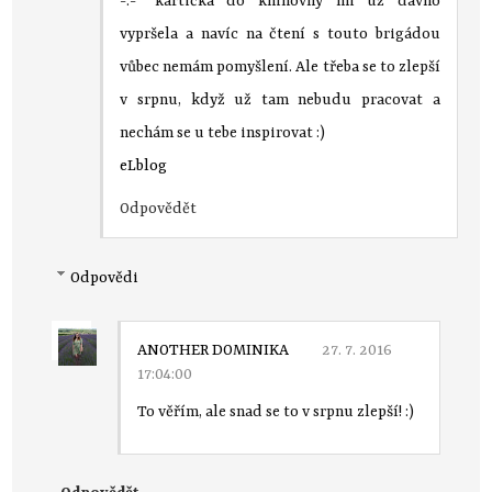
-.-" kartička do knihovny mi už dávno
vypršela a navíc na čtení s touto brigádou
vůbec nemám pomyšlení. Ale třeba se to zlepší
v srpnu, když už tam nebudu pracovat a
nechám se u tebe inspirovat :)
eLblog
Odpovědět
Odpovědi
ANOTHER DOMINIKA
27. 7. 2016
17:04:00
To věřím, ale snad se to v srpnu zlepší! :)