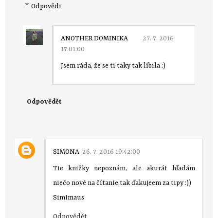
Odpovědi
ANOTHER DOMINIKA
27. 7. 2016
17:01:00
Jsem ráda, že se ti taky tak líbila :)
Odpovědět
SIMONA
26. 7. 2016 19:42:00
Tie knižky nepoznám, ale akurát hľadám
niečo nové na čítanie tak ďakujeem za tipy :))
Simimaus
Odpovědět