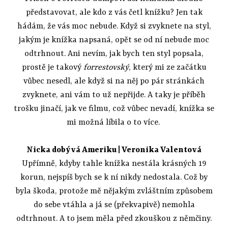
představovat, ale kdo z vás četl knížku? Jen tak
hádám, že vás moc nebude. Když si zvyknete na styl,
jakým je knížka napsaná, opět se od ní nebude moc
odtrhnout. Ani nevím, jak bych ten styl popsala,
prostě je takový
forrestovský
, který mi ze začátku
vůbec nesedl, ale když si na něj po pár stránkách
zvyknete, ani vám to už nepřijde. A taky je příběh
trošku jinačí, jak ve filmu, což vůbec nevadí, knížka se
mi možná líbila o to více.
Nicka dobývá Ameriku
| Veronika Valentová
Upřímně, kdyby tahle knížka nestála krásných 19
korun, nejspíš bych se k ní nikdy nedostala. Což by
byla škoda, protože mě nějakým zvláštním způsobem
do sebe vtáhla a já se (překvapivě) nemohla
odtrhnout. A to jsem měla před zkouškou z němčiny.