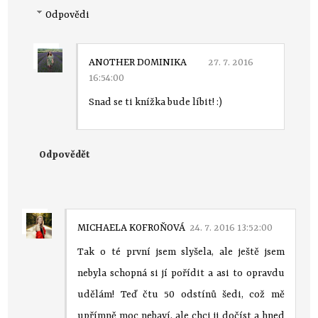
Odpovědi
ANOTHER DOMINIKA
27. 7. 2016
16:54:00
Snad se ti knížka bude líbit! :)
Odpovědět
MICHAELA KOFROŇOVÁ
24. 7. 2016 13:52:00
Tak o té první jsem slyšela, ale ještě jsem
nebyla schopná si jí pořídit a asi to opravdu
udělám! Teď čtu 50 odstínů šedi, což mě
upřímně moc nebaví, ale chci ji dočíst a hned