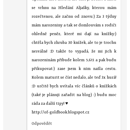
se vrhnu na Hledání Aljašky, kterou mám
rozečtenou, ale začnu od znovu:) Za 3 týdny
mám narozeniny a tak se domlouvám s rodiči
ohledně peněz, které mi dají na knížky:)
chtěla bych zhruba 30 knížek, ale to je trochu
nereálné :D takže to vypadá, že mi jich k
narozeninám přibude kolem 5,6ti a pak budu
přikupovat:) zase jsem k nim našla cestu.
Kolem maturit se číst nedalo, ale teď 3x hurá!
:D určitě bych uvítala víc článků o knížkách
(také je plánuji zařadit na blog) :) budu moc
ráda za další tipy! ♥
http://of-goldbook.blogspot.cz
Odpovědět