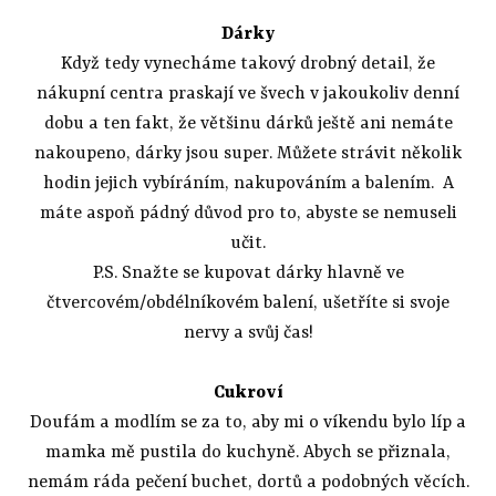
Dárky
Když tedy vynecháme takový drobný detail, že
nákupní centra praskají ve švech v jakoukoliv denní
dobu a ten fakt, že většinu dárků ještě ani nemáte
nakoupeno, dárky jsou super. Můžete strávit několik
hodin jejich vybíráním, nakupováním a balením. A
máte aspoň pádný důvod pro to, abyste se nemuseli
učit.
P.S. Snažte se kupovat dárky hlavně ve
čtvercovém/obdélníkovém balení, ušetříte si svoje
nervy a svůj čas!
Cukroví
Doufám a modlím se za to, aby mi o víkendu bylo líp a
mamka mě pustila do kuchyně. Abych se přiznala,
nemám ráda pečení buchet, dortů a podobných věcích.