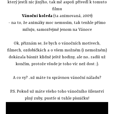
který jestli nic jinýho, tak mě aspoň přivedl k tomuto
filmu
Vánoční koleda
(ta animovaná, 2009)
- na to, že animáky moc nemusím, tak tenhle přímo
miluju, samozřejmě jenom na Vánoce
Ok, přiznám se, že bych o vánočních motivech,
filmech, ozdobičkách a o všem možném (i nemožném)
dokázala básnit klidně ještě hodiny, ale no.. radši už
končím, protože všude je toho víc než dost ;).
A co vy? ..už máte tu správnou vánoční náladu?
P.S. Pokud už máte všeho toho vánočního šílenství
plný zuby, pustťe si tuhle písničku!