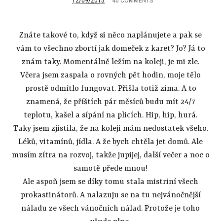
12/09/2015
40 COMMENTS
Znáte takové to, když si něco naplánujete a pak se
vám to všechno zbortí jak domeček z karet? Jo? Já to
znám taky. Momentálně ležím na koleji, je mi zle.
Včera jsem zaspala o rovných pět hodin, moje tělo
prostě odmítlo fungovat. Přišla totiž zima. A to
znamená, že příštích pár měsíců budu mít 24/7
teplotu, kašel a sípání na plicích. Hip, hip, hurá.
Taky jsem zjistila, že na koleji mám nedostatek všeho.
Léků, vitamínů, jídla. A že bych chtěla jet domů. Ale
musím zítra na rozvoj, takže jupijej, další večer a noc o
samotě přede mnou!
Ale aspoň jsem se díky tomu stala mistriní všech
prokastinátorů. A nalazuju se na tu nejvánočnější
náladu ze všech vánočních nálad. Protože je toho