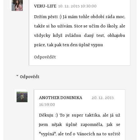
VERU-LIFE
10. 12. 2015 10:30:00
Držím pěsti :) Já mám tohle období ráda moc,
takže si ho užívám. Sice se učím do školy, ale
vždycky když zvládnu daný test, obhajobu
práce, tak pak ten den úplně vypnu
Odpovědět
Odpovědi
ANOTHER DOMINIKA
20. 12. 2015
16:59:00
Děkuju :) To je super taktika, ale já už
jsem nějak úplně zapomněla, jak se
"vypíná", ale teď o Vánocích na to určitě