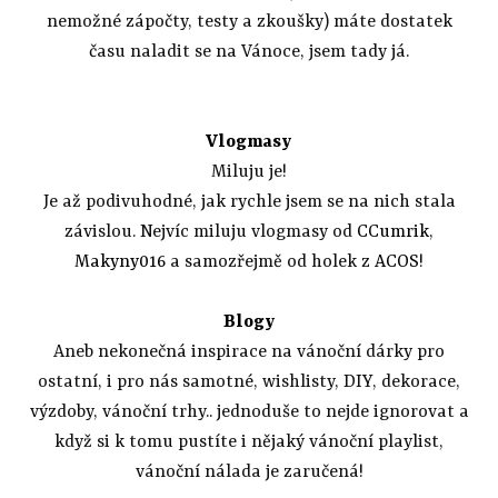
nemožné zápočty, testy a zkoušky) máte dostatek
času naladit se na Vánoce, jsem tady já.
Vlogmasy
Miluju je!
Je až podivuhodné, jak rychle jsem se na nich stala
závislou. Nejvíc miluju vlogmasy od
CCumrik
,
Makyny016
a samozřejmě od holek z
ACOS
!
Blogy
Aneb nekonečná inspirace na vánoční dárky pro
ostatní, i pro nás samotné, wishlisty, DIY, dekorace,
výzdoby, vánoční trhy.. jednoduše to nejde ignorovat a
když si k tomu pustíte i nějaký vánoční playlist,
vánoční nálada je zaručená!