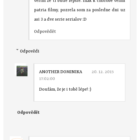
verim ze ti bude lepsie. Inak k chorobe velmi
patria filmy, pozrela som za posledne dni uz
asi 3 a dve serie serialov :D
Odpovědět
Odpovědi
ANOTHER DOMINIKA
20. 12. 2015
17:02:00
Doufám, že je i tobě lépe! :)
Odpovědět