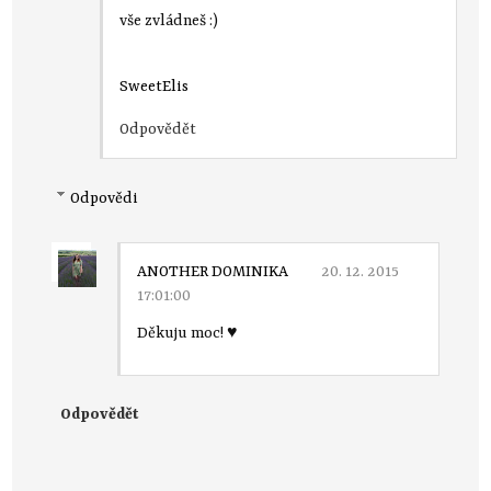
vše zvládneš :)
SweetElis
Odpovědět
Odpovědi
ANOTHER DOMINIKA
20. 12. 2015
17:01:00
Děkuju moc! ♥
Odpovědět