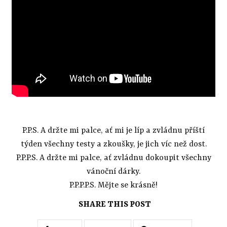
P.P.S. A držte mi palce, ať mi je líp a zvládnu příští
týden všechny testy a zkoušky, je jich víc než dost.
P.P.P.S. A držte mi palce, ať zvládnu dokoupit všechny
vánoční dárky.
P.P.P.P.S. Mějte se krásně!
SHARE THIS POST