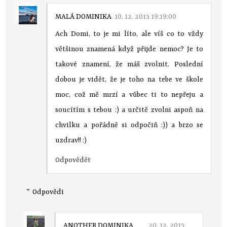
MALÁ DOMINIKA
10. 12. 2015 19:19:00
Ach Domi, to je mi líto, ale víš co to vždy
většinou znamená když přijde nemoc? Je to
takové znamení, že máš zvolnit. Poslední
dobou je vidět, že je toho na tebe ve škole
moc, což mě mrzí a vůbec ti to nepřeju a
soucítím s tebou :) a určitě zvolni aspoň na
chvilku a pořádně si odpočiň :)) a brzo se
uzdrav!! :)
Odpovědět
Odpovědi
ANOTHER DOMINIKA
20. 12. 2015