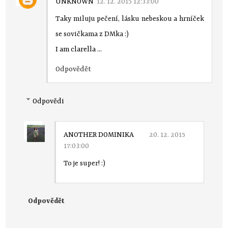
UNKNOWN
12. 12. 2015 12:33:00
Taky miluju pečení, lásku nebeskou a hrníček
se sovičkama z DMka :)
I am clarella ...
Odpovědět
Odpovědi
ANOTHER DOMINIKA
20. 12. 2015
17:03:00
To je super! :)
Odpovědět