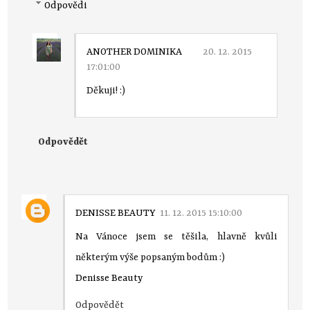
Odpovědi
ANOTHER DOMINIKA
20. 12. 2015
17:01:00
Děkuji! :)
Odpovědět
DENISSE BEAUTY
11. 12. 2015 15:10:00
Na Vánoce jsem se těšila, hlavně kvůli
některým výše popsaným bodům :)
Denisse Beauty
Odpovědět