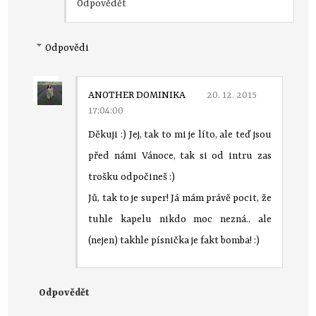
Odpovědět
Odpovědi
ANOTHER DOMINIKA
20. 12. 2015
17:04:00
Děkuji :) Jej, tak to mi je líto, ale teď jsou
před námi Vánoce, tak si od intru zas
trošku odpočineš :)
Jů, tak to je super! Já mám právě pocit, že
tuhle kapelu nikdo moc nezná.. ale
(nejen) takhle písnička je fakt bomba! :)
Odpovědět