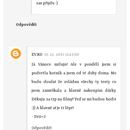
zas přijdu :)
Odpovědět
EV.KO
10. 12. 2015 11:43:00
Já Vánoce miluju! Ale v pondělí jsem si
podvrtla kotník a jsem od té doby doma. No
budu doufat že zvládnu všechy ty testy co
jsem zameškala a hlavně nakoupím dárky.
Děkuju za tip na filmy! Teď se mi budou hodit
:)) A hlavně ať je ti lépe!
- Evii<3
Odpovědět