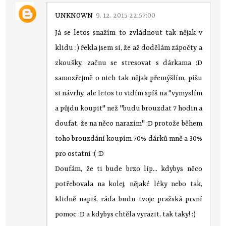
UNKNOWN
9. 12. 2015 22:57:00
Já se letos snažím to zvládnout tak nějak v
klidu :) řekla jsem si, že až dodělám zápočty a
zkoušky, začnu se stresovat s dárkama :D
samozřejmě o nich tak nějak přemýšlím, píšu
si návrhy, ale letos to vidím spíš na "vymyslím
a půjdu koupit" než "budu brouzdat 7 hodin a
doufat, že na něco narazím" :D protože během
toho brouzdání koupím 70% dárků mně a 30%
pro ostatní :( :D
Doufám, že ti bude brzo líp... kdybys něco
potřebovala na kolej, nějaké léky nebo tak,
klidně napiš, ráda budu tvoje pražská první
pomoc :D a kdybys chtěla vyrazit, tak taky! :)