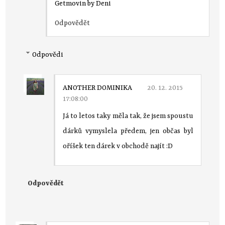
Getmovin by Deni
Odpovědět
Odpovědi
ANOTHER DOMINIKA
20. 12. 2015
17:08:00
Já to letos taky měla tak, že jsem spoustu
dárků vymyslela předem, jen občas byl
oříšek ten dárek v obchodě najít :D
Odpovědět