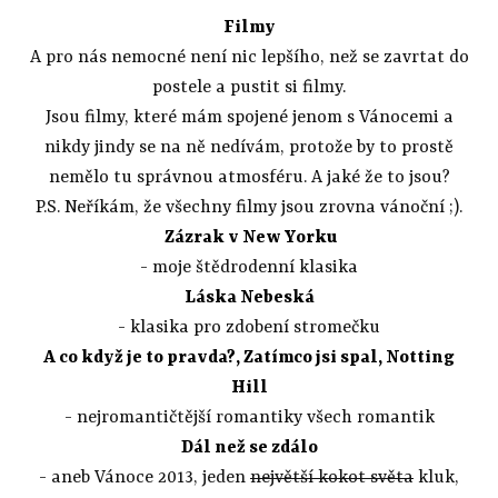
Filmy
A pro nás nemocné není nic lepšího, než se zavrtat do
postele a pustit si filmy.
Jsou filmy, které mám spojené jenom s Vánocemi a
nikdy jindy se na ně nedívám, protože by to prostě
nemělo tu správnou atmosféru. A jaké že to jsou?
P.S. Neříkám, že všechny filmy jsou zrovna vánoční ;).
Zázrak v New Yorku
- moje štědrodenní klasika
Láska Nebeská
- klasika pro zdobení stromečku
A co když je to pravda?, Zatímco jsi spal, Notting
Hill
- nejromantičtější romantiky všech romantik
Dál než se zdálo
- aneb Vánoce 2013, jeden
největší kokot světa
kluk,