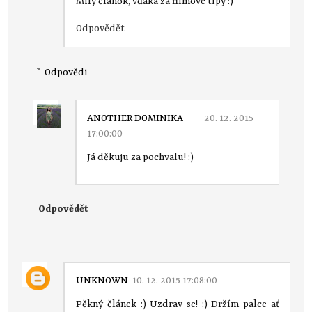
Milý článok, vďaka za filmové tipy :)
Odpovědět
Odpovědi
ANOTHER DOMINIKA
20. 12. 2015
17:00:00
Já děkuju za pochvalu! :)
Odpovědět
UNKNOWN
10. 12. 2015 17:08:00
Pěkný článek :) Uzdrav se! :) Držím palce ať