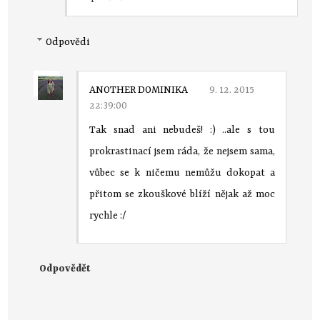
Odpovědi
ANOTHER DOMINIKA
9. 12. 2015
22:39:00
Tak snad ani nebudeš! :) ..ale s tou
prokrastinací jsem ráda, že nejsem sama,
vůbec se k ničemu nemůžu dokopat a
přitom se zkouškové blíží nějak až moc
rychle :/
Odpovědět