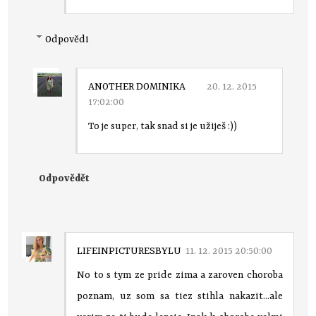
Odpovědi
ANOTHER DOMINIKA
20. 12. 2015
17:02:00
To je super, tak snad si je užiješ :))
Odpovědět
LIFEINPICTURESBYLU
11. 12. 2015 20:50:00
No to s tym ze pride zima a zaroven choroba
poznam, uz som sa tiez stihla nakazit...ale