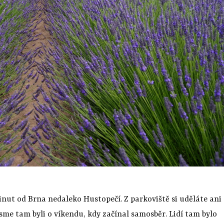
nut od Brna nedaleko Hustopečí. Z parkoviště si uděláte ani
me tam byli o víkendu, kdy začínal samosběr. Lidí tam bylo