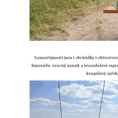
Samozřejmostí jsou i obchůdky s občerstve
limonádu, ovocný nanuk a levandulové espres
koupelový sáček