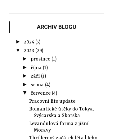
ARCHIV BLOGU
►
2024
(5)
▼
2023
(29)
►
prosince
(1)
►
října
(1)
►
září
(1)
►
srpna
(4)
▼
července
(4)
Pracovní life update
Romantické útěky do Tokya,
Švýcarska a Skotska
Levandulová farma z jižní
Moravy
Thrillerový začátek léta | Jeho