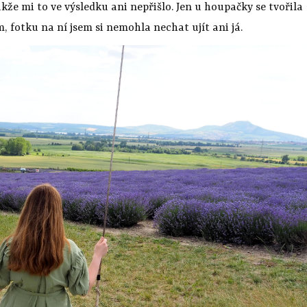
akže mi to ve výsledku ani nepřišlo. Jen u houpačky se tvořila
, fotku na ní jsem si nemohla nechat ujít ani já.