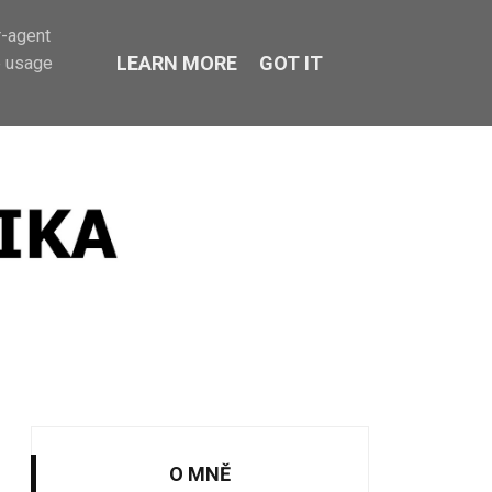
r-agent
LEARN MORE
GOT IT
e usage
O MNĚ