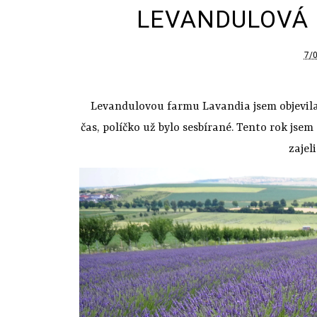
LEVANDULOVÁ 
7/
Levandulovou farmu Lavandia jsem objevila m
čas, políčko už bylo sesbírané. Tento rok jsem 
zajel