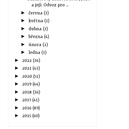
a její; Odvoz pro ...
►
června
(3)
►
května
(3)
►
dubna
(3)
►
března
(4)
►
února
(2)
►
ledna
(3)
►
2022
(36)
►
2021
(43)
►
2020
(51)
►
2019
(64)
►
2018
(36)
►
2017
(41)
►
2016
(89)
►
2015
(60)