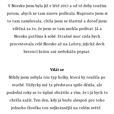
V Norsku jsem byla již v létě 2017 a od té doby toužím
potom, abych se tam znovu podívala. Naprosto jsem si
to tam zamilovala, cítila jsem se šťastně a doteď jsem
vděčná za to, že jsem se tam mohla podívat. Já a
Norsko patříme k sobě. Strašně moc ráda bych
procestovala celé Norsko až na Lofoty, jejichž dech
beroucí krásu ani nedokážu popsat.
Vdát se
Nikdy jsem nebyla ten typ holky, která by toužila po
svatbě. Vždycky mě ta představa spíše děsila, ale
poslední roky se to úplně obrátilo a vím, že i já bych to
chtěla zažít. Ten den, kdy já budu alespoň pro toho
jednoho člověka tou nejkrásnější na celém světě.