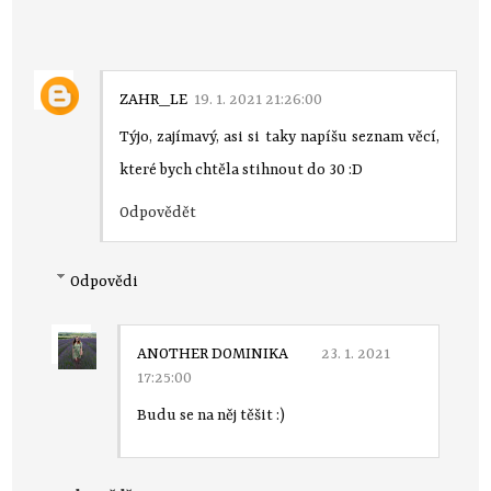
ZAHR_LE
19. 1. 2021 21:26:00
Týjo, zajímavý, asi si taky napíšu seznam věcí,
které bych chtěla stihnout do 30 :D
Odpovědět
Odpovědi
ANOTHER DOMINIKA
23. 1. 2021
17:25:00
Budu se na něj těšit :)