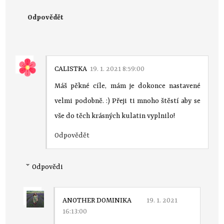
Odpovědět
CALISTKA
19. 1. 2021 8:59:00
Máš pěkné cíle, mám je dokonce nastavené
velmi podobně. :) Přeji ti mnoho štěstí aby se
vše do těch krásných kulatin vyplnilo!
Odpovědět
Odpovědi
ANOTHER DOMINIKA
19. 1. 2021
16:13:00