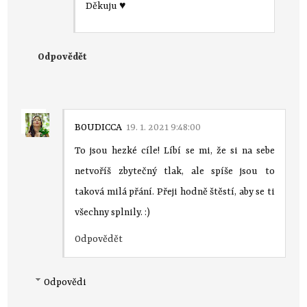
Děkuju ♥
Odpovědět
BOUDICCA
19. 1. 2021 9:48:00
To jsou hezké cíle! Líbí se mi, že si na sebe
netvoříš zbytečný tlak, ale spíše jsou to
taková milá přání. Přeji hodně štěstí, aby se ti
všechny splnily. :)
Odpovědět
Odpovědi