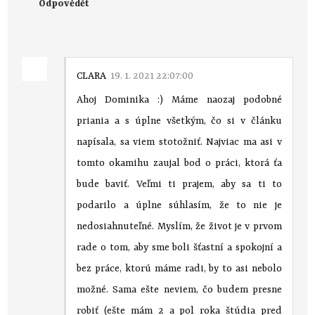
Odpovědět
CLARA
19. 1. 2021 22:07:00
Ahoj Dominika :) Máme naozaj podobné
priania a s úplne všetkým, čo si v článku
napísala, sa viem stotožniť. Najviac ma asi v
tomto okamihu zaujal bod o práci, ktorá ťa
bude baviť. Veľmi ti prajem, aby sa ti to
podarilo a úplne súhlasím, že to nie je
nedosiahnuteľné. Myslím, že život je v prvom
rade o tom, aby sme boli šťastní a spokojní a
bez práce, ktorú máme radi, by to asi nebolo
možné. Sama ešte neviem, čo budem presne
robiť (ešte mám 2 a pol roka štúdia pred