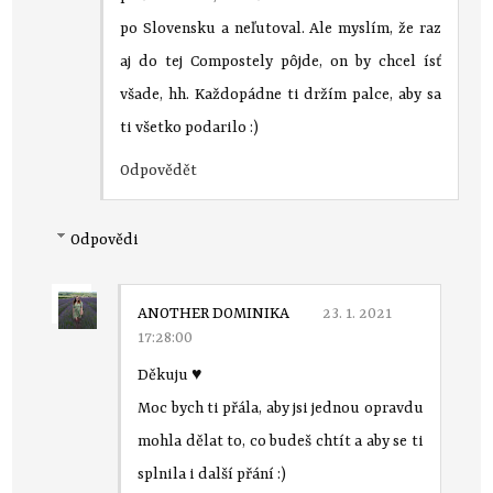
po Slovensku a neľutoval. Ale myslím, že raz
aj do tej Compostely pôjde, on by chcel ísť
všade, hh. Každopádne ti držím palce, aby sa
ti všetko podarilo :)
Odpovědět
Odpovědi
ANOTHER DOMINIKA
23. 1. 2021
17:28:00
Děkuju ♥
Moc bych ti přála, aby jsi jednou opravdu
mohla dělat to, co budeš chtít a aby se ti
splnila i další přání :)