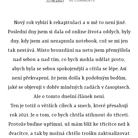
1/18/2021
60 COMMENTS
Nový rok vybízí k rekapitulaci a u mě to není jiné.
Poslední dny jsem si dala od online života oddych, byly
dny, kdy jsem ani nezapnula notebook, což se mi jen
tak nestává. Místo brouzdání na netu jsem přemýšlela
nad sebou a nad tím, co bych mohla udělat proto,
abych byla se sebou spokojenější a cítila se lépe. Asi
není překvapení, že jsem došla k podobným bodům,
jaké se objevují v dobře míněných radách v časopisech.
Ale o tomto dnešní článek není.
Ten je totiž o větších cílech a snech, které přesahují
rok 2021. Je o tom, co bych chtěla stihnout do třiceti.
Protože buďme upřímní, už mám blíž ke třicítce než k
dvacítce, a tak by možná chtělo trošku zaktualizovat