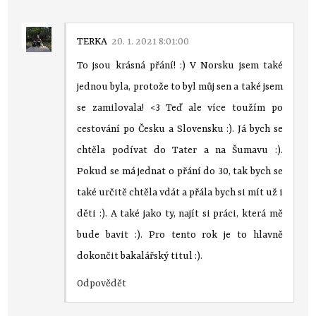
TERKA
20. 1. 2021 8:01:00
To jsou krásná přání! :) V Norsku jsem také
jednou byla, protože to byl můj sen a také jsem
se zamilovala! <3 Teď ale více toužím po
cestování po Česku a Slovensku :). Já bych se
chtěla podívat do Tater a na Šumavu :).
Pokud se má jednat o přání do 30, tak bych se
také určitě chtěla vdát a přála bych si mít už i
děti :). A také jako ty, najít si práci, která mě
bude bavit :). Pro tento rok je to hlavně
dokončit bakalářský titul :).
Odpovědět