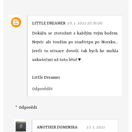
LITTLE DREAMER
20. 1. 2021 20:36:00
Dokážu se ztotožnit s každým tvým bodem.
Nejvíc ale toužím po roadtripu po Norsku...
Jestli to situace dovolí, tak bych ho mohla
uskutečnit už toto léto! ♥
Little Dreamer
Odpovědět
Odpovědi
ANOTHER DOMINIKA
23. 1. 2021