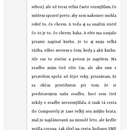
sebou), ale už teraz veľmi často rozmýšľam, čo
môžem spraviť preto, aby som nakoniec mohla
robiť to, čo chcem. A teda aj sa snažím zistiť
čo to je to, čo chcem, haha. A ešte ma zaujalo
prianie napísať knihu. Je to aj moja veľká
túžba, vôbec neviem o čom, kedy a akú knihu.
Ale raz to zistím a potom ju napíšem. Na
svadbu mám tiež ešte čas, ale ako sme s
priateľom spolu už štyri roky, priznávam, že
sa občas pristihnem pri tom, že si
predstavujem našu svadbu, hoci som tiež
nikdy o svadbe nerozmýšľala. A inak tá cesta
do Compostely je zase veľký sen môjho brata,
mal ju naplánovanú na minulé leto, ale keďže
prišla corona, tak išiel na cestu hrdinov SNP