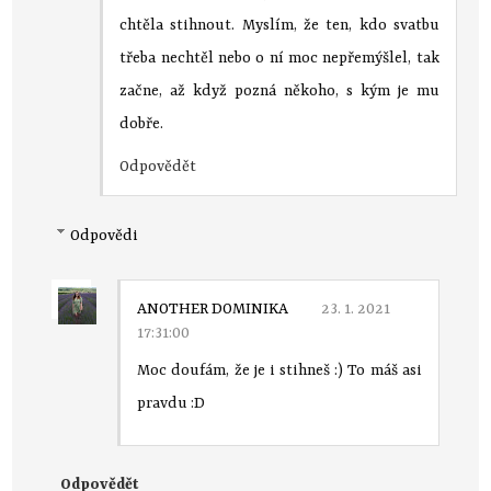
chtěla stihnout. Myslím, že ten, kdo svatbu
třeba nechtěl nebo o ní moc nepřemýšlel, tak
začne, až když pozná někoho, s kým je mu
dobře.
Odpovědět
Odpovědi
ANOTHER DOMINIKA
23. 1. 2021
17:31:00
Moc doufám, že je i stihneš :) To máš asi
pravdu :D
Odpovědět