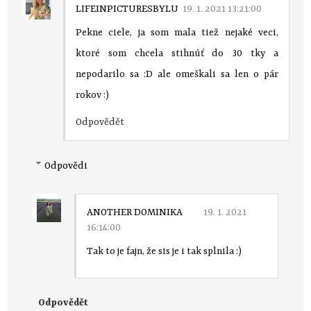
LIFEINPICTURESBYLU
19. 1. 2021 13:21:00
Pekne ciele, ja som mala tiež nejaké veci,
ktoré som chcela stihnúť do 30 tky a
nepodarilo sa :D ale omeškali sa len o pár
rokov :)
Odpovědět
Odpovědi
ANOTHER DOMINIKA
19. 1. 2021
16:14:00
Tak to je fajn, že sis je i tak splnila :)
Odpovědět