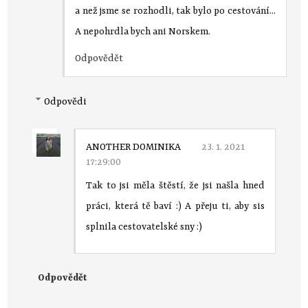
a než jsme se rozhodli, tak bylo po cestování...
A nepohrdla bych ani Norskem.
Odpovědět
Odpovědi
ANOTHER DOMINIKA
23. 1. 2021
17:29:00
Tak to jsi měla štěstí, že jsi našla hned
práci, která tě baví :) A přeju ti, aby sis
splnila cestovatelské sny :)
Odpovědět