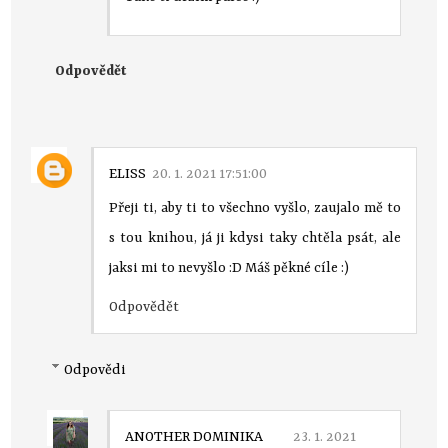
Odpovědět
ELISS
20. 1. 2021 17:51:00
Přeji ti, aby ti to všechno vyšlo, zaujalo mě to
s tou knihou, já ji kdysi taky chtěla psát, ale
jaksi mi to nevyšlo :D Máš pěkné cíle :)
Odpovědět
Odpovědi
ANOTHER DOMINIKA
23. 1. 2021