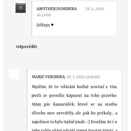
ANOTHER DOMINIKA
19. 1. 2021
16:13:00
Děkuju ♥
Odpovědět
MARIE VERONIKA
19. 1. 2021 11:44:00
Myslím, že to vdávání hodně souvisí s tím,
jestli se povedlo kápnout na toho pravého.
Mám pár kamarádek, které se na svatbu
dlouho moc netvářily, ale pak ho potkaly... a
najednou to bylo úplně jinak :-) Doufám, že i u
tebe tohle přání odráží stejné životní štěstí, a