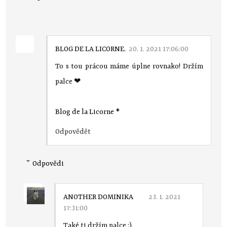
BLOG DE LA LICORNE.
20. 1. 2021 17:06:00
To s tou prácou máme úplne rovnako! Držím
palce ❤
Blog de la Licorne
*
Odpovědět
Odpovědi
ANOTHER DOMINIKA
23. 1. 2021
17:31:00
Také ti držím palce :)