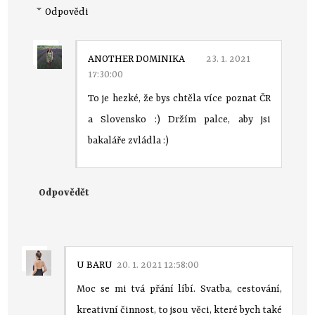
Odpovědi
ANOTHER DOMINIKA
23. 1. 2021
17:30:00
To je hezké, že bys chtěla více poznat ČR
a Slovensko :) Držím palce, aby jsi
bakaláře zvládla :)
Odpovědět
U BARU
20. 1. 2021 12:58:00
Moc se mi tvá přání líbí. Svatba, cestování,
kreativní činnost, to jsou věci, které bych také