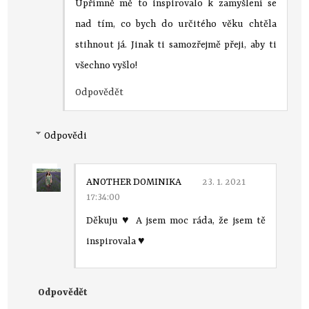
Upřímně mě to inspirovalo k zamyšlení se
nad tím, co bych do určitého věku chtěla
stihnout já. Jinak ti samozřejmě přeji, aby ti
všechno vyšlo!
Odpovědět
Odpovědi
ANOTHER DOMINIKA
23. 1. 2021
17:34:00
Děkuju ♥ A jsem moc ráda, že jsem tě
inspirovala ♥
Odpovědět