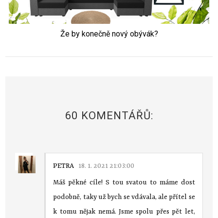
Že by konečně nový obývák?
60 KOMENTÁŘŮ:
PETRA
18. 1. 2021 21:03:00
Máš pěkné cíle! S tou svatou to máme dost
podobně, taky už bych se vdávala, ale přítel se
k tomu nějak nemá. Jsme spolu přes pět let,