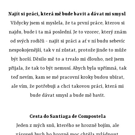
Najít si práci, která mě bude bavit a dávat mi smysl
Vždycky jsem si myslela, že ta první práce, kterou si
najdu, bude i ta má poslední. Je to vzorec, který znám
od svých rodičů - najít si práci a ať v ní budu sebevíc
nespokojenější, tak v ní zůstat, protože jinde to může
být horší. Děsilo mě to a trvalo mi dlouho, než jsem
přijala, že tak to být nemusí. Abych byla upřímná, tak
teď nevím, kam se mé pracovní kroky budou ubírat,
ale vím, že potřebuji a chci takovou práci, která mi
bude dávat smysl a bude mě bavit.
Cesta do Santiaga de Compostela
Jeden z mých snů, kterého se hrozně bojím, ale
zároveň bych ho hrozně moc chtěla zvládnout.