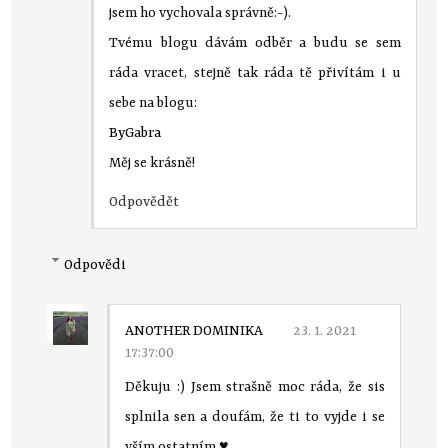
jsem ho vychovala správně:-).
Tvému blogu dávám odběr a budu se sem
ráda vracet, stejně tak ráda tě přivítám i u
sebe na blogu:
ByGabra
Měj se krásně!
Odpovědět
Odpovědi
ANOTHER DOMINIKA
23. 1. 2021
17:37:00
Děkuju :) Jsem strašně moc ráda, že sis
splnila sen a doufám, že ti to vyjde i se
vším ostatním ♥