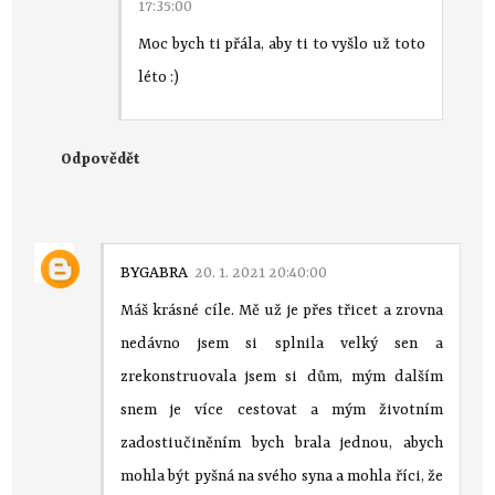
17:35:00
Moc bych ti přála, aby ti to vyšlo už toto
léto :)
Odpovědět
BYGABRA
20. 1. 2021 20:40:00
Máš krásné cíle. Mě už je přes třicet a zrovna
nedávno jsem si splnila velký sen a
zrekonstruovala jsem si dům, mým dalším
snem je více cestovat a mým životním
zadostiučiněním bych brala jednou, abych
mohla být pyšná na svého syna a mohla říci, že