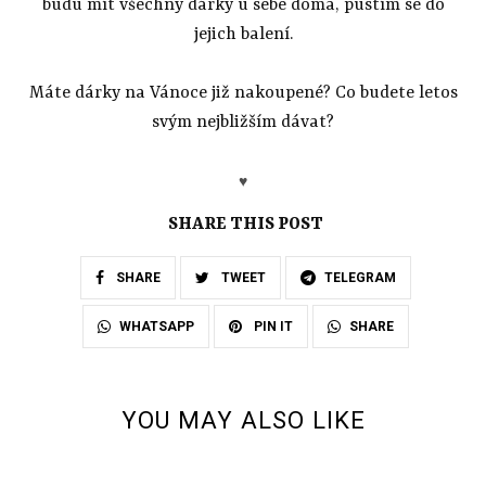
budu mít všechny dárky u sebe doma, pustím se do
jejich balení.
Máte dárky na Vánoce již nakoupené? Co budete letos
svým nejbližším dávat?
♥
SHARE THIS POST
SHARE
TWEET
TELEGRAM
SHARE
WHATSAPP
PIN IT
YOU MAY ALSO LIKE