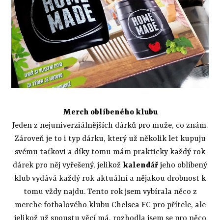
Merch oblíbeného klubu
Jeden z nejuniverziálnějších dárků pro muže, co znám.
Zároveň je to i typ dárku, který už několik let kupuju
svému taťkovi a díky tomu mám prakticky každý rok
dárek pro něj vyřešený, jelikož
kalendář
jeho oblíbený
klub vydává každý rok aktuální a nějakou drobnost k
tomu vždy najdu. Tento rok jsem vybírala něco z
merche fotbalového klubu Chelsea FC pro přítele, ale
jelikož už spoustu věcí má, rozhodla jsem se pro něco