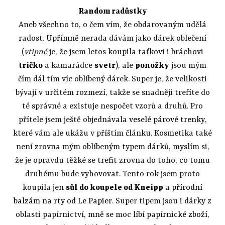
Random radůstky
Aneb všechno to, o čem vím, že obdarovaným udělá
radost. Upřímně nerada dávám jako dárek oblečení
(
vtipné
je, že jsem letos koupila taťkovi i bráchovi
tričko
a kamarádce
svetr
), ale
ponožky
jsou mým
čím dál tím víc oblíbený dárek. Super je, že velikosti
bývají v určitém rozmezí, takže se snadněji trefíte do
té správné a existuje nespočet vzorů a druhů. Pro
přítele jsem ještě objednávala
veselé párové trenky
,
které vám ale ukážu v příštím článku. Kosmetika také
není zrovna mým oblíbeným typem dárků, myslím si,
že je opravdu těžké se trefit zrovna do toho, co tomu
druhému bude vyhovovat. Tento rok jsem proto
koupila jen
sůl do koupele od Kneipp
a
přírodní
balzám na rty od Le Papier
. Super tipem jsou i dárky z
oblasti papírnictví, mně se moc líbí
papírnické zboží,