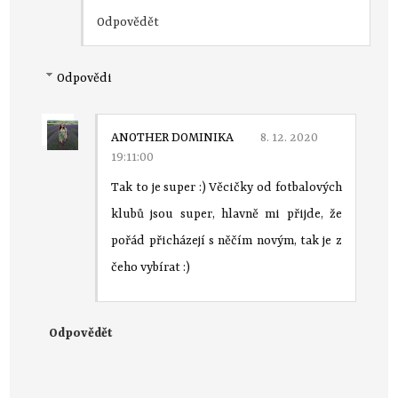
Odpovědět
Odpovědi
ANOTHER DOMINIKA
8. 12. 2020
19:11:00
Tak to je super :) Věcičky od fotbalových
klubů jsou super, hlavně mi přijde, že
pořád přicházejí s něčím novým, tak je z
čeho vybírat :)
Odpovědět