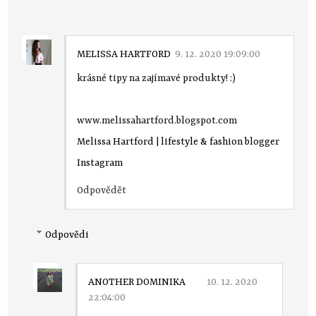
MELISSA HARTFORD
9. 12. 2020 19:09:00
krásné tipy na zajímavé produkty! :)
www.melissahartford.blogspot.com
Melissa Hartford | lifestyle & fashion blogger
Instagram
Odpovědět
Odpovědi
ANOTHER DOMINIKA
10. 12. 2020
22:04:00