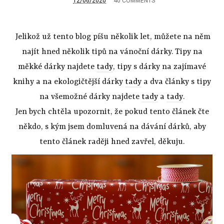
12/06/2020
40 COMMENTS
Jelikož už tento blog píšu několik let, můžete na něm
najít hned několik tipů na vánoční dárky. Tipy na
měkké dárky najdete
tady
, tipy s dárky na zajímavé
knihy a na ekologičtější dárky
tady
a dva články s tipy
na všemožné dárky najdete
tady
a
tady
.
Jen bych chtěla upozornit, že pokud tento článek čte
někdo, s kým jsem domluvená na dávání dárků, aby
tento článek raději hned zavřel, děkuju.