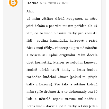
HANKA
6. 12. 2020 22:36:00
Ahoj,
už mám většinu dárků koupenou, na něco
ještě čekám a pár věcí musím pořídit, ale už
vím, co to bude. Sháním dárky pro spoustu
lidí - rodina, kamarádky, kolegové v práci,
žáci z mojí třídy... Vánoce jsou pro mě náročné
a nejsem asi úplně originální. Mám docela
dost kosmetiky, kterou se nebojím kupovat.
Hodně dárků tvoří knihy a letos budou
rozhodně hudební Vánoce (pokud mi přijde
balík z Luxoru). Pro žáky a většinu kolegů
mám spíše drobnosti, je to dohromady cca 60
lidí a učitelé nejsou zrovna milionáři:-D
Letos budu dávat i jedlé dárky a taky jeden