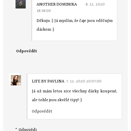
ANOTHER DOMINIKA
8. 12. 2020
18:58:00
Děkuju :) Já myslím, že čaje jsou vděčným
dárkem :)
Odpovědět
LIFE BY PAVLINA
7. 12. 2020 20:07:00
Já už mám letos sice všechny dárky koupené,
ale tohle jsou skvělé tipy! :)
Odpovědět
Odpovědi