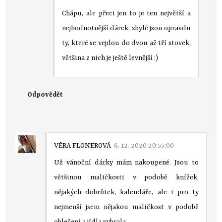
Chápu, ale přeci jen to je ten největší a
nejhodnotnější dárek, zbylé jsou opravdu
ty, které se vejdou do dvou až tří stovek,
většina z nich je ještě levnější :)
Odpovědět
VĚRA FLONEROVÁ
6. 12. 2020 20:55:00
Už vánoční dárky mám nakoupené. Jsou to
většinou maličkosti v podobě knížek,
nějakých dobrůtek, kalendáře, ale i pro ty
nejmenší jsem nějakou maličkost v podobě
oblečení a jídla vybrala.