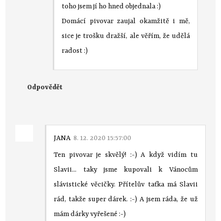
toho jsem jí ho hned objednala :)
Domácí pivovar zaujal okamžitě i mě,
sice je trošku dražší, ale věřím, že udělá
radost :)
Odpovědět
JANA
8. 12. 2020 15:57:00
Ten pivovar je skvělý! :-) A když vidím tu
Slavii... taky jsme kupovali k Vánocům
slávistické věcičky. Přítelův taťka má Slavii
rád, takže super dárek. :-) A jsem ráda, že už
mám dárky vyřešené :-)