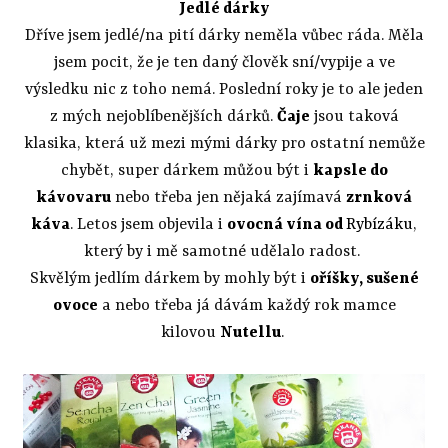
Jedlé dárky
Dříve jsem jedlé/na pití dárky neměla vůbec ráda. Měla
jsem pocit, že je ten daný člověk sní/vypije a ve
výsledku nic z toho nemá. Poslední roky je to ale jeden
z mých nejoblíbenějších dárků.
Čaje
jsou taková
klasika, která už mezi mými dárky pro ostatní nemůže
chybět, super dárkem můžou být i
kapsle do
kávovaru
nebo třeba jen nějaká zajímavá
zrnková
káva
. Letos jsem objevila i
ovocná vína od
Rybízáku
,
který by i mě samotné udělalo radost.
Skvělým jedlím dárkem by mohly být i
oříšky, sušené
ovoce
a nebo třeba já dávám každý rok mamce
kilovou
Nutellu
.