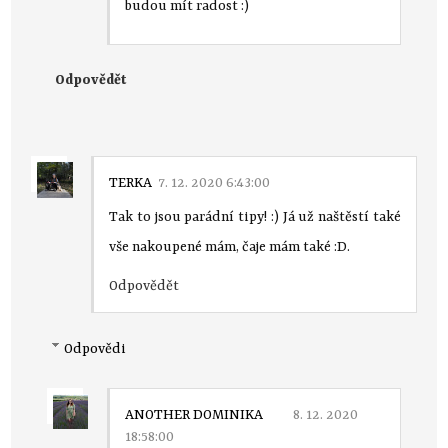
budou mít radost :)
Odpovědět
TERKA
7. 12. 2020 6:43:00
Tak to jsou parádní tipy! :) Já už naštěstí také
vše nakoupené mám, čaje mám také :D.
Odpovědět
Odpovědi
ANOTHER DOMINIKA
8. 12. 2020
18:58:00