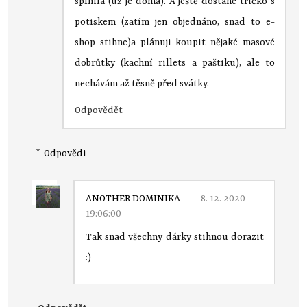
splnila (už je doma). A ještě dostane tričko s
potiskem (zatím jen objednáno, snad to e-
shop stihne)a plánuji koupit nějaké masové
dobrůtky (kachní rillets a paštiku), ale to
nechávám až těsně před svátky.
Odpovědět
Odpovědi
ANOTHER DOMINIKA
8. 12. 2020
19:06:00
Tak snad všechny dárky stihnou dorazit
:)