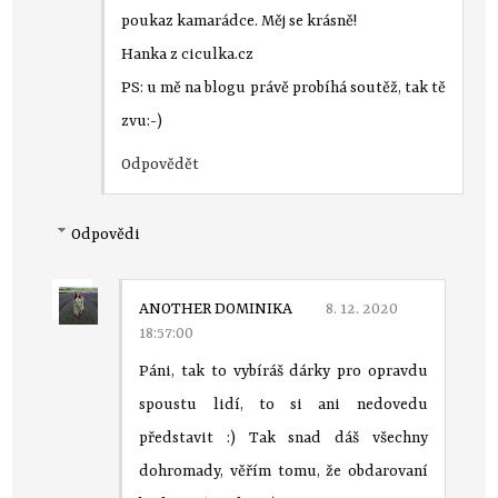
poukaz kamarádce. Měj se krásně!
Hanka z ciculka.cz
PS: u mě na blogu právě probíhá soutěž, tak tě
zvu:-)
Odpovědět
Odpovědi
ANOTHER DOMINIKA
8. 12. 2020
18:57:00
Páni, tak to vybíráš dárky pro opravdu
spoustu lidí, to si ani nedovedu
představit :) Tak snad dáš všechny
dohromady, věřím tomu, že obdarovaní