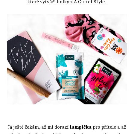
které vytváří holky z A Cup of Style
.
Já ještě čekám, až mi dorazí
lampička
pro přítele a až