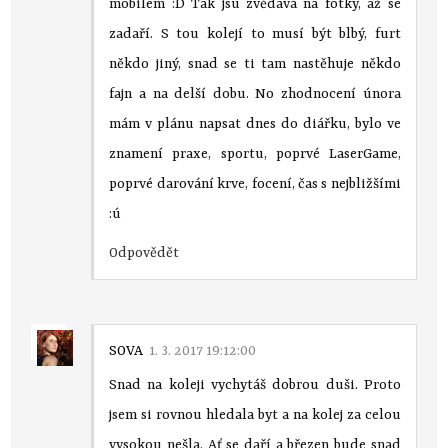
mobilem :D Tak jsu zvědavá na fotky, až se
zadaří. S tou kolejí to musí být blbý, furt
někdo jiný, snad se ti tam nastěhuje někdo
fajn a na delší dobu. No zhodnocení února
mám v plánu napsat dnes do diářku, bylo ve
znamení praxe, sportu, poprvé LaserGame,
poprvé darování krve, focení, čas s nejbližšími
:ú
Odpovědět
SOVA
1. 3. 2017 19:12:00
Snad na koleji vychytáš dobrou duši. Proto
jsem si rovnou hledala byt a na kolej za celou
vysokou nešla. Ať se daří a březen bude snad