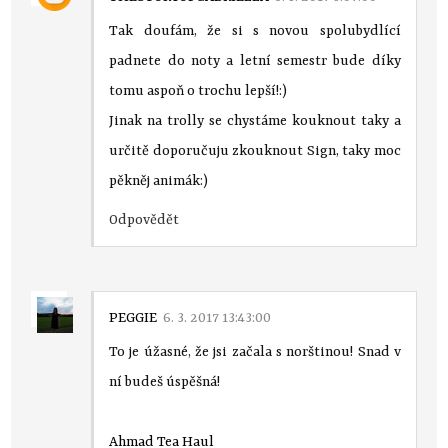
Tak doufám, že si s novou spolubydlící
padnete do noty a letní semestr bude díky
tomu aspoň o trochu lepší!:)
Jinak na trolly se chystáme kouknout taky a
určitě doporučuju zkouknout Sign, taky moc
pěkněj animák:)
Odpovědět
PEGGIE
6. 3. 2017 13:43:00
To je úžasné, že jsi začala s norštinou! Snad v
ní budeš úspěšná!
Ahmad Tea Haul