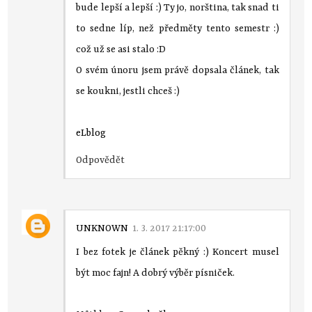
bude lepší a lepší :) Ty jo, norština, tak snad ti
to sedne líp, než předměty tento semestr :)
což už se asi stalo :D
O svém únoru jsem právě dopsala článek, tak
se koukni, jestli chceš :)
eLblog
Odpovědět
UNKNOWN
1. 3. 2017 21:17:00
I bez fotek je článek pěkný :) Koncert musel
být moc fajn! A dobrý výběr písniček.