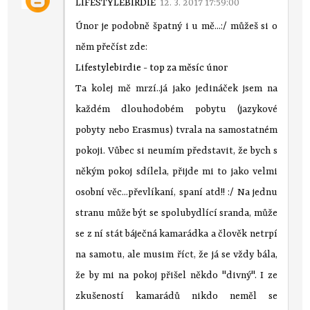
LIFESTYLEBIRDIE
12. 3. 2017 17:59:00
Únor je podobně špatný i u mě...:/ můžeš si o
něm přečíst zde:
Lifestylebirdie - top za měsíc únor
Ta kolej mě mrzí..já jako jedináček jsem na
každém dlouhodobém pobytu (jazykové
pobyty nebo Erasmus) tvrala na samostatném
pokoji. Vůbec si neumím představit, že bych s
někým pokoj sdílela, přijde mi to jako velmi
osobní věc...převlíkaní, spaní atd!! :/ Na jednu
stranu může být se spolubydlící sranda, může
se z ní stát báječná kamarádka a člověk netrpí
na samotu, ale musim říct, že já se vždy bála,
že by mi na pokoj přišel někdo "divný". I ze
zkušeností kamarádů nikdo neměl se