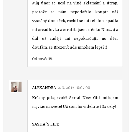
Můj únor se nesl na vlně zklamání a útrap,
protože se nám nepodařilo koupit náš
vysněný domeček, rozbil se mi telefon, spadla
mi zrcadlovka a ztratila jsem rtěnku Nars.. :( a
dál už raději ani nepokračuji.. no děs..
doufám, že Březen bude mnohem lepší :)
Odpovědět
ALEXANDRA
2. 3. 2017 10:07:00
Krásny príspevok!! Seriál New Girl milujem
najviac na svete! Už som ho videla asi 3x celý!
SASHA´S LIFE