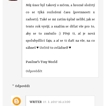
Můj únor byl takový o ničem, a hrozně složitý
co se týká rozložení času (povinnosti x
radosti). Také se mi zatím úplně nelíbí, jak se
tento rok vyvíjí, a snažím se dělat vše pro to,
aby se to změnilo :) Přeji ti, ať je nová
spolubydlící fajn, a ať se ti daří na vše, na co
sáhneš ♥ Určitě to zvládneš! ♥
Pauline's Tiny World
Odpovědět
Odpovědi
WRITER
17. 3. 2017 16:23:00