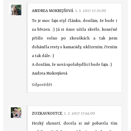
ANDREA MOKREJŠOVÁ
1. 3. 2017 17:35:00
To je moc fajn styl článku, doufám, že bude i
za březen. :) Já si únor užila skvěle, konečně
přišlo volno po zkouškách a tak jsem
doháněla resty s kamarády, uklízením, čtením
a tak dále. :)
A doufám, že nová spolubydlící bude fajn. :)
Andrea Mokrejšová
Odpovědět
ZUZKAVKOSTCE
1. 3. 2017 17:44:00
Hezký shrnutí, docela si mě pobavila tím