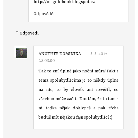
http://of-goldbook.blogspot.cz
Odpovědět
Odpovědi
ANOTHER DOMINIKA
3. 3. 2017
22:03:00
Tak to zní úplně jako noční můra! Fakt s
těma spolubydlícíma je to někdy úplně
na nic, to by člověk ani nevěřil, co
všechno může začít.. Doufám, že to tam s
ní teďka nějak doklepeš a pak třeba
buduš mít nějakou fajn spolubydlící :)