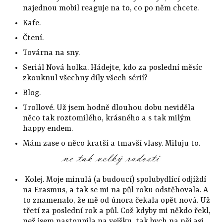
najednou mobil reaguje na to, co po něm chcete.
Kafe.
Čtení.
Továrna na sny.
Seriál Nová holka. Hádejte, kdo za poslední měsíc
zkouknul všechny díly všech sérií?
Blog.
Trollové. Už jsem hodně dlouhou dobu neviděla
něco tak roztomilého, krásného a s tak milým
happy endem.
Mám zase o něco kratší a tmavší vlasy. Miluju to.
Kolej. Moje minulá (a budoucí) spolubydlící odjíždí
na Erasmus, a tak se mi na půl roku odstěhovala. A
to znamenalo, že mě od února čekala opět nová. Už
třetí za poslední rok a půl. Což kdyby mi někdo řekl,
než jsem nastoupila na vejšku, tak bych na něj asi