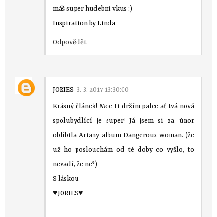
máš super hudební vkus :)
Inspiration by Linda
Odpovědět
JORIES
3. 3. 2017 13:30:00
Krásný článek! Moc ti držím palce ať tvá nová
spolubydlící je super! Já jsem si za únor
oblíbila Ariany album Dangerous woman. (že
už ho poslouchám od té doby co vyšlo, to
nevadí, že ne?)
S láskou
♥JORIES♥