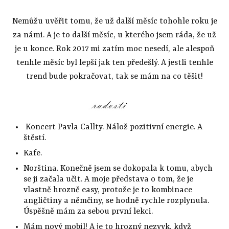
Nemůžu uvěřit tomu, že už další měsíc tohohle roku je
za námi. A je to další měsíc, u kterého jsem ráda, že už
je u konce. Rok 2017 mi zatím moc nesedí, ale alespoň
tenhle měsíc byl lepší jak ten předešlý. A jestli tenhle
trend bude pokračovat, tak se mám na co těšit!
Koncert Pavla Callty. Nálož pozitivní energie. A
štěstí.
Kafe.
Norština. Konečně jsem se dokopala k tomu, abych
se ji začala učit. A moje představa o tom, že je
vlastně hrozně easy, protože je to kombinace
angličtiny a němčiny, se hodně rychle rozplynula.
Úspěšně mám za sebou první lekci.
Mám nový mobil! A je to hrozný nezvyk, když