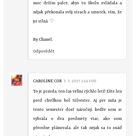
moc držím palce, abys tu školu zvládala a
nějak překonala svůj strach a smutek, vím, že
jsi silná. ♡
By Chanel.
Odpovědět
CAROLINE COR
3. 3. 2017 21:43:00
To je pravda, ten čas veľmi rýchlo letí! Ešte len
pred chvíľkou bol Silvester. Aj pre mňa je
tento semester dosť náročný, keďže som si
vybrala o dva predmety viac, ako som
pôvodne plánovala, ale tak nejak sa to snáď