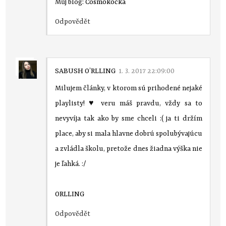
Můj blog:
Cosmokočka
Odpovědět
SABUSH O’RLLING
1. 3. 2017 22:09:00
Milujem články, v ktorom sú prihodené nejaké
playlisty! ♥ veru máš pravdu, vždy sa to
nevyvíja tak ako by sme chceli :( ja ti držím
place, aby si mala hlavne dobrú spolubývajúcu
a zvládla školu, pretože dnes žiadna výška nie
je ľahká. :/
ORLLING
Odpovědět