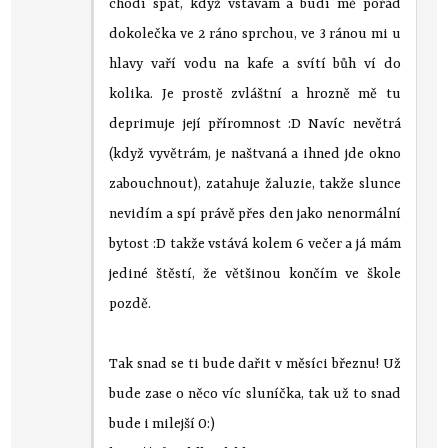
chodí spát, když vstávám a budí mě pořád
dokolečka ve 2 ráno sprchou, ve 3 ránou mi u
hlavy vaří vodu na kafe a svítí bůh ví do
kolika. Je prostě zvláštní a hrozně mě tu
deprimuje její příromnost :D Navíc nevětrá
(když vyvětrám, je naštvaná a ihned jde okno
zabouchnout), zatahuje žaluzie, takže slunce
nevidím a spí právě přes den jako nenormální
bytost :D takže vstává kolem 6 večer a já mám
jediné štěstí, že většinou končím ve škole
pozdě.
Tak snad se ti bude dařit v měsíci březnu! Už
bude zase o něco víc sluníčka, tak už to snad
bude i milejší O:)