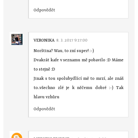
Odpovědět
VERONIKA
8. 3. 2017 9:17:00
Norština? Wau, to zní super! :-)
Dvakrát kafe v seznamu mě pobavilo :D Máme
to stejně :D
Jinak s tou spolubydlící mě to mrzí, ale znáš
to..všechno zlé je k něčemu dobré :-) Tak
hlavu vzhůru
Odpovědět