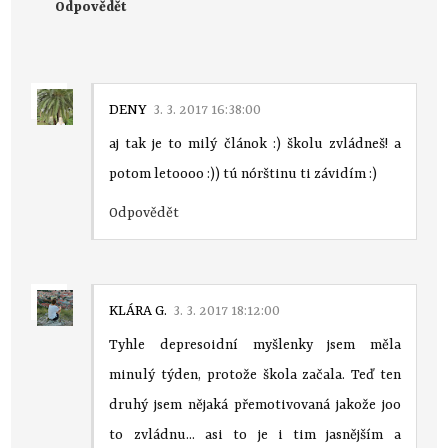
Odpovědět
DENY
3. 3. 2017 16:38:00
aj tak je to milý článok :) školu zvládneš! a
potom letoooo :)) tú nórštinu ti závidím :)
Odpovědět
KLÁRA G.
3. 3. 2017 18:12:00
Tyhle depresoidní myšlenky jsem měla
minulý týden, protože škola začala. Teď ten
druhý jsem nějaká přemotivovaná jakože joo
to zvládnu... asi to je i tim jasnějším a