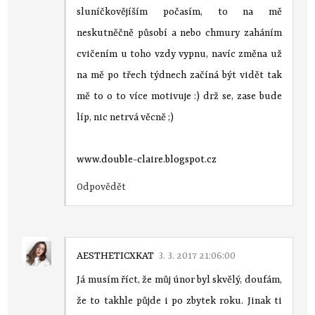
sluníčkovějíším počasím, to na mě
neskutněčně působí a nebo chmury zaháním
cvičením u toho vzdy vypnu, navíc změna už
na mě po třech týdnech začíná být vidět tak
mě to o to více motivuje :) drž se, zase bude
líp, nic netrvá věcně ;)
www.double-claire.blogspot.cz
Odpovědět
AESTHETICXKAT
3. 3. 2017 21:06:00
Já musím říct, že můj únor byl skvělý, doufám,
že to takhle půjde i po zbytek roku. Jinak ti