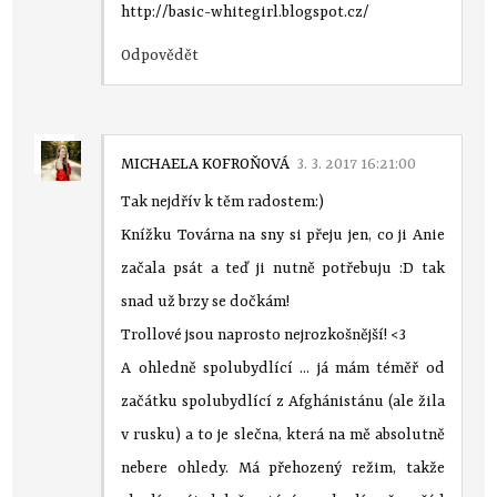
http://basic-whitegirl.blogspot.cz/
Odpovědět
MICHAELA KOFROŇOVÁ
3. 3. 2017 16:21:00
Tak nejdřív k těm radostem:)
Knížku Továrna na sny si přeju jen, co ji Anie
začala psát a teď ji nutně potřebuju :D tak
snad už brzy se dočkám!
Trollové jsou naprosto nejrozkošnější! <3
A ohledně spolubydlící ... já mám téměř od
začátku spolubydlící z Afghánistánu (ale žila
v rusku) a to je slečna, která na mě absolutně
nebere ohledy. Má přehozený režim, takže